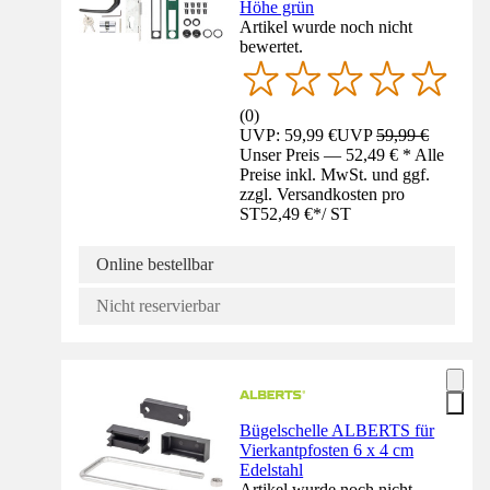
Höhe grün
Artikel wurde noch nicht
bewertet.
(
0
)
UVP: 59,99 €
UVP
59,99 €
Unser Preis — 52,49 € * Alle
Preise inkl. MwSt. und ggf.
zzgl. Versandkosten pro
ST
52,49 €
*
/
ST
Online bestellbar
Nicht reservierbar
Bügelschelle ALBERTS für
Vierkantpfosten 6 x 4 cm
Edelstahl
Artikel wurde noch nicht