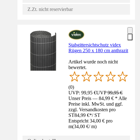
Z.Zt. nicht reservierbar
Stabgittersichtschutz videx
Rügen 250 x 180 cm anthrazit
Artikel wurde noch nicht
bewertet.
(
0
)
UVP: 99,95 €
UVP
99,95 €
Unser Preis — 84,99 € * Alle
Preise inkl. MwSt. und ggf.
zzgl. Versandkosten pro
ST
84,99 €
*
/
ST
Entspricht 34,00 € pro
m
(
34,00 €
/
m
)