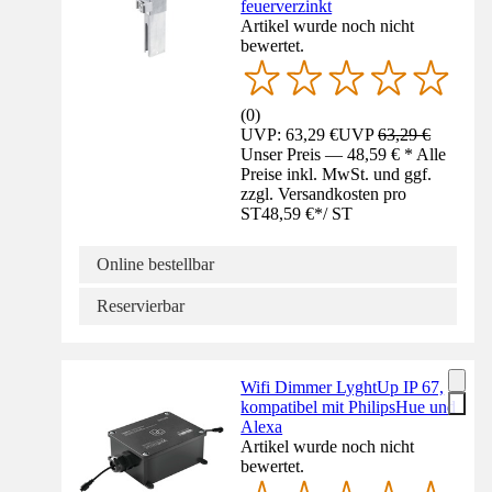
feuerverzinkt
Artikel wurde noch nicht
bewertet.
(
0
)
UVP: 63,29 €
UVP
63,29 €
Unser Preis — 48,59 € * Alle
Preise inkl. MwSt. und ggf.
zzgl. Versandkosten pro
ST
48,59 €
*
/
ST
Online bestellbar
Reservierbar
Wifi Dimmer LyghtUp IP 67,
kompatibel mit PhilipsHue und
Alexa
Artikel wurde noch nicht
bewertet.