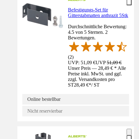
Befestigungs-Set für
Gitterstabmatten anthrazit 5Stk
Durchschnittliche Bewertung:
4.5 von 5 Sternen. 2
Bewertungen.
(
2
)
UVP: 51,09 €
UVP
51,09 €
Unser Preis — 28,49 € * Alle
Preise inkl. MwSt. und ggf.
zzgl. Versandkosten pro
ST
28,49 €
*
/
ST
Online bestellbar
Nicht reservierbar