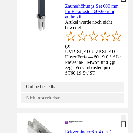
Zaunerhöhungs-Set 600 mm
für Eckpfosten 60x60 mm
anthrazit
Artikel wurde noch nicht
bewertet.
(
0
)
UVP: 81,39 €
UVP
81,39 €
Unser Preis — 60,19 € * Alle
Preise inkl. MwSt. und ggf.
zzgl. Versandkosten pro
ST
60,19 €
*
/
ST
Online bestellbar
Nicht reservierbar
Eckverbinder 6 x 4 cm, 2