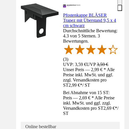
Pfostenkappe BLÄSER
Trapez mit Überstand 9,5 x 4
cm schwarz
Durchschnittliche Bewertung:
4.3 von 5 Sternen. 3
Bewertungen.
(
3
)
UVP: 3,59 €
UVP
3,59 €
Unser Preis — 2,99 € * Alle
Preise inkl. MwSt. und ggf.
zzgl. Versandkosten pro
ST
2,99 €
*
/
ST
Bei Abnahme von 15 ST:
Preis — 2,69 € * Alle Preise
inkl. MwSt. und ggf. zzgl.
Versandkosten pro ST
2,69 €
*
/
ST
Online bestellbar