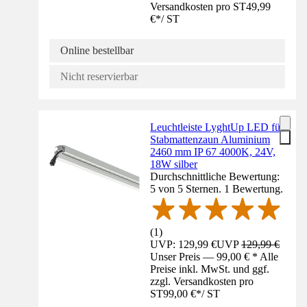
Versandkosten pro ST
49,99
€
*
/
ST
Online bestellbar
Nicht reservierbar
Leuchtleiste LyghtUp LED für
Stabmattenzaun Aluminium
2460 mm IP 67 4000K, 24V,
18W silber
Durchschnittliche Bewertung:
5 von 5 Sternen. 1 Bewertung.
(
1
)
UVP: 129,99 €
UVP
129,99 €
Unser Preis — 99,00 € * Alle
Preise inkl. MwSt. und ggf.
zzgl. Versandkosten pro
ST
99,00 €
*
/
ST