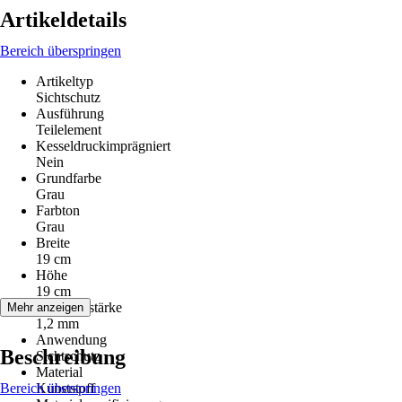
Artikeldetails
Bereich überspringen
Artikeltyp
Sichtschutz
Ausführung
Teilelement
Kesseldruckimprägniert
Nein
Grundfarbe
Grau
Farbton
Grau
Breite
19 cm
Höhe
19 cm
Lamellenstärke
Mehr anzeigen
1,2 mm
Anwendung
Beschreibung
Sichtschutz
Material
Bereich überspringen
Kunststoff