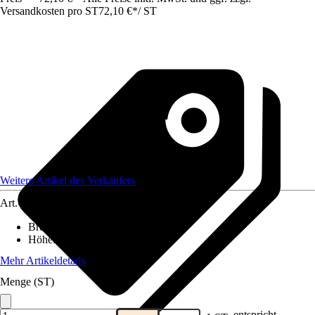
Versandkosten pro ST
72,10 €
*
/
ST
Weitere Artikel des Verkäufers
Art.-Nr.
12583722
Breite
:
19 cm
Höhe
:
19 cm
Mehr Artikeldetails
Menge (ST)
entspricht