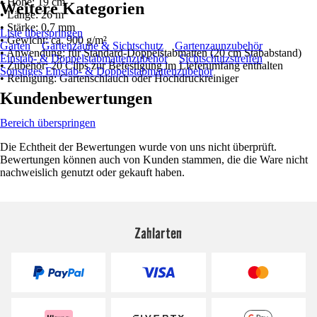
• Höhe: 19 cm
Weitere Kategorien
• Länge: 26 m
• Stärke: 0,7 mm
Liste überspringen
• Gewicht: ca. 900 g/m²
Garten
Gartenzäune & Sichtschutz
Gartenzaunzubehör
• Anwendung: für Standard-Doppelstabmatten (20 cm Stababstand)
Einstab- & Doppelstabmattenzubehör
Sichtschutzstreifen
• Zubehör: 20 Clips zur Befestigung im Lieferumfang enthalten
Sonstiges Einstab- & Doppelstabmattenzubehör
• Reinigung: Gartenschlauch oder Hochdruckreiniger
Kundenbewertungen
Bereich überspringen
Die Echtheit der Bewertungen wurde von uns nicht überprüft.
Bewertungen können auch von Kunden stammen, die die Ware nicht
nachweislich genutzt oder gekauft haben.
Zahlarten