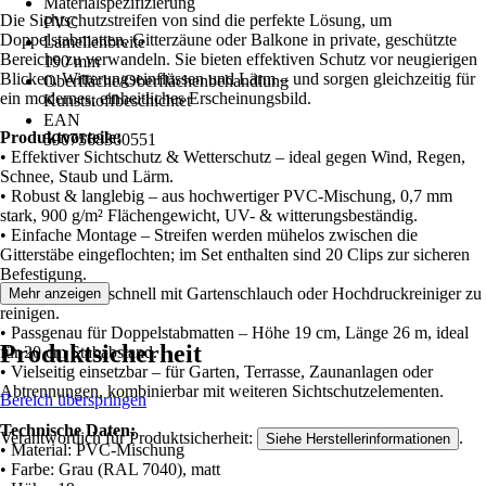
Materialspezifizierung
Die Sichtschutzstreifen von sind die perfekte Lösung, um
PVC
Doppelstabmatten, Gitterzäune oder Balkone in private, geschützte
Lamellenbreite
Bereiche zu verwandeln. Sie bieten effektiven Schutz vor neugierigen
190 mm
Blicken, Witterungseinflüssen und Lärm – und sorgen gleichzeitig für
Oberfläche/Oberflächenbehandlung
ein modernes, einheitliches Erscheinungsbild.
Kunststoffbeschichtet
EAN
Produktvorteile:
5907568360551
• Effektiver Sichtschutz & Wetterschutz – ideal gegen Wind, Regen,
Schnee, Staub und Lärm.
• Robust & langlebig – aus hochwertiger PVC-Mischung, 0,7 mm
stark, 900 g/m² Flächengewicht, UV- & witterungsbeständig.
• Einfache Montage – Streifen werden mühelos zwischen die
Gitterstäbe eingeflochten; im Set enthalten sind 20 Clips zur sicheren
Befestigung.
• Pflegeleicht – schnell mit Gartenschlauch oder Hochdruckreiniger zu
Mehr anzeigen
reinigen.
• Passgenau für Doppelstabmatten – Höhe 19 cm, Länge 26 m, ideal
Produktsicherheit
für 20 cm Stababstand.
• Vielseitig einsetzbar – für Garten, Terrasse, Zaunanlagen oder
Abtrennungen, kombinierbar mit weiteren Sichtschutzelementen.
Bereich überspringen
Technische Daten:
Verantwortlich für Produktsicherheit:
.
Siehe Herstellerinformationen
• Material: PVC-Mischung
• Farbe: Grau (RAL 7040), matt