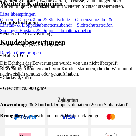
• Vielseitig einsetzbar – für Garten, Terrasse, Zaunanlagen oder
Weitere Kategorien
Abtrennungen, kombinierbar mit weiteren Sichtschutzelementen.
Liste überspringen
Garten
Gartenzäune & Sichtschutz
Gartenzaunzubehör
Technische Daten:
Einstab- & Doppelstabmattenzubehör
Sichtschutzstreifen
Sonstiges Einstab- & Doppelstabmattenzubehör
• Material: PVC-Mischung
Kundenbewertungen
• Farbe: Beige (RAL 1019), matt
Bereich überspringen
• Höhe: 19 cm
Die Echtheit der Bewertungen wurde von uns nicht überprüft.
• Länge: 26 Meter
Bewertungen können auch von Kunden stammen, die die Ware nicht
nachweislich genutzt oder gekauft haben.
• Stärke: 0,7 mm
• Gewicht: ca. 900 g/m²
Zahlarten
Anwendung:
für Standard-Doppelstabmatten (20 cm Stababstand)
Reinigung:
Gartenschlauch oder Hochdruckreiniger