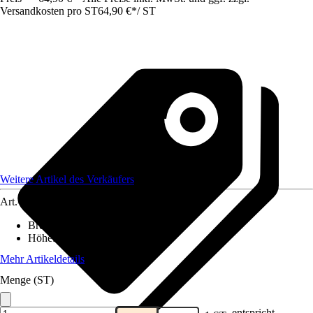
Versandkosten pro ST
64,90 €
*
/
ST
Weitere Artikel des Verkäufers
Art.-Nr.
12583716
Breite
:
19 cm
Höhe
:
19 cm
Mehr Artikeldetails
Menge (ST)
entspricht