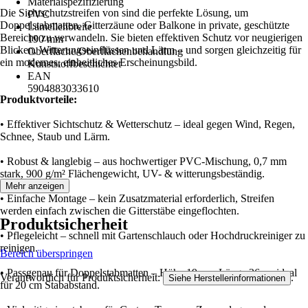
Materialspezifizierung
Die Sichtschutzstreifen von sind die perfekte Lösung, um
PVC
Doppelstabmatten, Gitterzäune oder Balkone in private, geschützte
Lamellenbreite
Bereiche zu verwandeln. Sie bieten effektiven Schutz vor neugierigen
190 mm
Blicken, Witterungseinflüssen und Lärm – und sorgen gleichzeitig für
Oberfläche/Oberflächenbehandlung
ein modernes, einheitliches Erscheinungsbild.
Kunststoffbeschichtet
EAN
5904883033610
Produktvorteile:
• Effektiver Sichtschutz & Wetterschutz – ideal gegen Wind, Regen,
Schnee, Staub und Lärm.
• Robust & langlebig – aus hochwertiger PVC-Mischung, 0,7 mm
stark, 900 g/m² Flächengewicht, UV- & witterungsbeständig.
Mehr anzeigen
• Einfache Montage – kein Zusatzmaterial erforderlich, Streifen
werden einfach zwischen die Gitterstäbe eingeflochten.
Produktsicherheit
• Pflegeleicht – schnell mit Gartenschlauch oder Hochdruckreiniger zu
reinigen.
Bereich überspringen
• Passgenau für Doppelstabmatten – Höhe 19 cm, Länge 26 m, ideal
Verantwortlich für Produktsicherheit:
.
Siehe Herstellerinformationen
für 20 cm Stababstand.