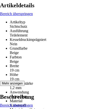
Artikeldetails
Bereich überspringen
Artikeltyp
Sichtschutz
Ausführung
Teilelement
Kesseldruckimprägniert
Nein
Grundfarbe
Beige
Farbton
Beige
Breite
19 cm
Höhe
19 cm
Lamellenstärke
Mehr anzeigen
1,2 mm
Anwendung
Beschreibung
Sichtschutz
Material
Bereich überspringen
Kunststoff