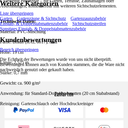
• Vielseitig einsetzbar – für Garten, Terrasse, Zaunanlagen oder
Weitere Kategorien
Abtrennungen, kombinierbar mit weiteren Sichtschutzelementen.
Liste überspringen
Garten
Gartenzäune & Sichtschutz
Gartenzaunzubehör
Technische Daten:
Einstab- & Doppelstabmattenzubehör
Sichtschutzstreifen
Sonstiges Einstab- & Doppelstabmattenzubehör
Material: PVC-Mischung
Kundenbewertungen
Farbe: Braun (RAL 8017), matt
Bereich überspringen
Höhe: 19 cm
Die Echtheit der Bewertungen wurde von uns nicht überprüft.
Länge: 2,525 m
Bewertungen können auch von Kunden stammen, die die Ware nicht
nachweislich genutzt oder gekauft haben.
Stärke: 0,7 mm
Gewicht: ca. 900 g/m²
Zahlarten
Anwendung: für Standard-Doppelstabmatten (20 cm Stababstand)
Reinigung: Gartenschlauch oder Hochdruckreiniger