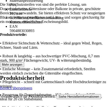
Materialspezifizierung
Die Sichtschutzstreifen von sind die perfekte Lösung, um
PVC
Doppelstabmatten, Gitterzäune oder Balkone in private, geschützte
Lamellenbreite
Bereiche zu verwandeln. Sie bieten effektiven Schutz vor neugierigen
190 mm
Blicken, Witterungseinflüssen und Lärm – und sorgen gleichzeitig für
Oberfläche/Oberflächenbehandlung
ein modernes, einheitliches Erscheinungsbild.
Kunststoffbeschichtet
EAN
5904883030893
Produktvorteile:
• Effektiver Sichtschutz & Wetterschutz – ideal gegen Wind, Regen,
Schnee, Staub und Lärm.
• Robust & langlebig – aus hochwertiger PVC-Mischung, 0,7 mm
stark, 900 g/m² Flächengewicht, UV- & witterungsbeständig.
Mehr anzeigen
• Einfache Montage – kein Zusatzmaterial erforderlich, Streifen
werden einfach zwischen die Gitterstäbe eingeflochten.
Produktsicherheit
• Pflegeleicht – schnell mit Gartenschlauch oder Hochdruckreiniger zu
reinigen.
Bereich überspringen
• Passgenau für Doppelstabmatten – Höhe 19 cm, Länge 2,525 m,
Verantwortlich für Produktsicherheit:
.
Siehe Herstellerinformationen
ideal für 20 cm Stababstand.