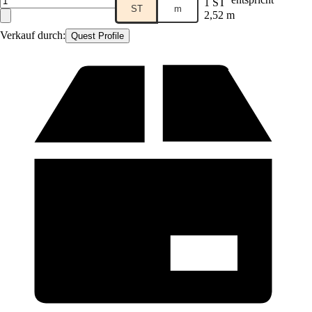
1 ST
ST
m
2,52 m
Verkauf durch:
Quest Profile