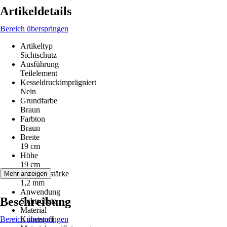
Artikeldetails
Bereich überspringen
Artikeltyp
Sichtschutz
Ausführung
Teilelement
Kesseldruckimprägniert
Nein
Grundfarbe
Braun
Farbton
Braun
Breite
19 cm
Höhe
19 cm
Lamellenstärke
Mehr anzeigen
1,2 mm
Anwendung
Beschreibung
Sichtschutz
Material
Bereich überspringen
Kunststoff