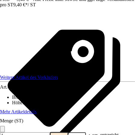
pro ST
9,40 €
*
/
ST
Weitere Artikel des Verkäufers
Art.-Nr.
12583734
Breite
:
19 cm
Höhe
:
19 cm
Mehr Artikeldetails
Menge (ST)
entspricht