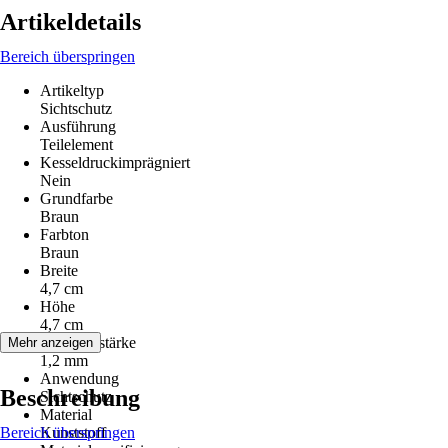
Artikeldetails
Bereich überspringen
Artikeltyp
Sichtschutz
Ausführung
Teilelement
Kesseldruckimprägniert
Nein
Grundfarbe
Braun
Farbton
Braun
Breite
4,7 cm
Höhe
4,7 cm
Lamellenstärke
Mehr anzeigen
1,2 mm
Anwendung
Beschreibung
Sichtschutz
Material
Bereich überspringen
Kunststoff