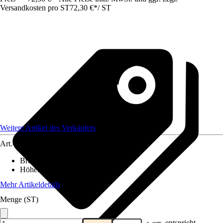
Versandkosten pro ST
72,30 €
*
/
ST
Weitere Artikel des Verkäufers
Art.-Nr.
12583742
Breite
:
4,7 cm
Höhe
:
4,7 cm
Mehr Artikeldetails
Menge (ST)
entspricht