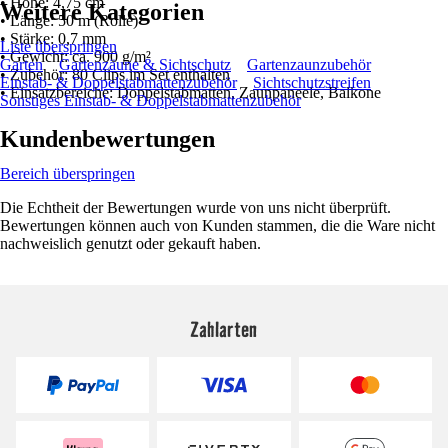
• Höhe: 4,75 cm
Weitere Kategorien
• Länge: 50 m (Rolle)
• Stärke: 0,7 mm
Liste überspringen
• Gewicht: ca. 900 g/m²
Garten
Gartenzäune & Sichtschutz
Gartenzaunzubehör
• Zubehör: 80 Clips im Set enthalten
Einstab- & Doppelstabmattenzubehör
Sichtschutzstreifen
• Einsatzbereiche: Doppelstabmatten, Zaunpaneele, Balkone
Sonstiges Einstab- & Doppelstabmattenzubehör
Kundenbewertungen
Bereich überspringen
Die Echtheit der Bewertungen wurde von uns nicht überprüft.
Bewertungen können auch von Kunden stammen, die die Ware nicht
nachweislich genutzt oder gekauft haben.
Zahlarten