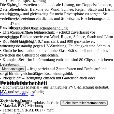
Materialspezifizierung
Die Sichtschutzstreifen sind die ideale Lösung, um Doppelstabmatten,
PVC
Zaunpaneele oder Balkone vor Wind, Schnee, Regen, Staub und Lärm
Gewicht
zu schützen – und gleichzeitig für mehr Privatsphäre zu sorgen. Sie
2,5 kg
verleihen jedem Zaun ein dichtes und ästhetisches Erscheinungsbild.
Lamellenbreite
47 mm
Produktvorteile:
Oberfläche/Oberflächenbehandlung
• Effektiver Sicht- & Wetterschutz – schützt zuverlässig vor
Kunststoffbeschichtet
neugierigen Blicken sowie vor Wind, Regen, Schnee, Staub und Lärm.
EAN
• Robust & langlebig – 0,7 mm stark und 900 g/m² schwer;
5907568365433
witterungsbeständig gegen UV-Strahlung, Feuchtigkeit und Schmutz.
• Einfache Installation – durch hohe Elastizität schnell und mühelos
zwischen die Gitterstäbe einflechten.
• Komplett-Set – im Lieferumfang enthalten sind 80 Clips zur sicheren
Befestigung.
• Saubere Optik – liegt perfekt auf Zaunpfosten und Draht auf und
Mehr anzeigen
sorgt für ein gleichmäßiges Erscheinungsbild.
• Pflegeleicht – Reinigung einfach mit Gartenschlauch oder
Produktsicherheit
Hochdruckreiniger möglich.
• Hochwertiges Material – aus langlebiger PVC-Mischung gefertigt,
UV- und schmutzbeständig.
Bereich überspringen
Technische Daten:
Verantwortlich für Produktsicherheit:
.
Siehe Herstellerinformationen
• Material: PVC-Mischung
• Farbe: Braun (RAL 8017), matt