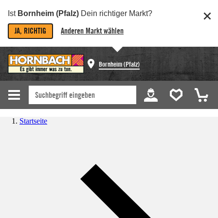
Ist
Bornheim (Pfalz)
Dein richtiger Markt?
JA, RICHTIG
Anderen Markt wählen
Bornheim (Pfalz)
Startseite