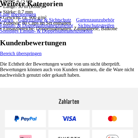
• Höhe: 4,75 cm
Weitere Kategorien
• Länge: 50 m (Rolle)
• Stärke: 0,7 mm
Liste überspringen
• Gewicht: ca. 900 g/m²
Garten
Gartenzäune & Sichtschutz
Gartenzaunzubehör
• Zubehör: 80 Clips im Set enthalten
Einstab- & Doppelstabmattenzubehör
Sichtschutzstreifen
• Einsatzbereiche: Doppelstabmatten, Zaunpaneele, Balkone
Sonstiges Einstab- & Doppelstabmattenzubehör
Kundenbewertungen
Bereich überspringen
Die Echtheit der Bewertungen wurde von uns nicht überprüft.
Bewertungen können auch von Kunden stammen, die die Ware nicht
nachweislich genutzt oder gekauft haben.
Zahlarten