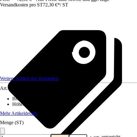
Versandkosten pro ST
72,30 €
*
/
ST
Weitere Artikel des Verkäufers
Art.-Nr.
12583759
Breite
:
4,7 cm
Höhe
:
4,7 cm
Mehr Artikeldetails
Menge (ST)
entspricht