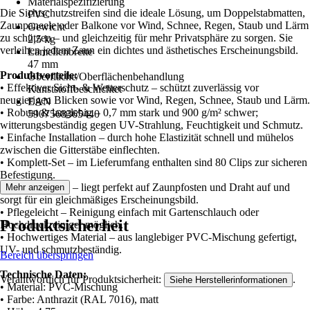
Materialspezifizierung
Die Sichtschutzstreifen sind die ideale Lösung, um Doppelstabmatten,
PVC
Zaunpaneele oder Balkone vor Wind, Schnee, Regen, Staub und Lärm
Gewicht
zu schützen – und gleichzeitig für mehr Privatsphäre zu sorgen. Sie
2,5 kg
verleihen jedem Zaun ein dichtes und ästhetisches Erscheinungsbild.
Lamellenbreite
47 mm
Produktvorteile:
Oberfläche/Oberflächenbehandlung
• Effektiver Sicht- & Wetterschutz – schützt zuverlässig vor
Kunststoffbeschichtet
neugierigen Blicken sowie vor Wind, Regen, Schnee, Staub und Lärm.
EAN
• Robust & langlebig – 0,7 mm stark und 900 g/m² schwer;
5907568365440
witterungsbeständig gegen UV-Strahlung, Feuchtigkeit und Schmutz.
• Einfache Installation – durch hohe Elastizität schnell und mühelos
zwischen die Gitterstäbe einflechten.
• Komplett-Set – im Lieferumfang enthalten sind 80 Clips zur sicheren
Befestigung.
• Saubere Optik – liegt perfekt auf Zaunpfosten und Draht auf und
Mehr anzeigen
sorgt für ein gleichmäßiges Erscheinungsbild.
• Pflegeleicht – Reinigung einfach mit Gartenschlauch oder
Produktsicherheit
Hochdruckreiniger möglich.
• Hochwertiges Material – aus langlebiger PVC-Mischung gefertigt,
UV- und schmutzbeständig.
Bereich überspringen
Technische Daten:
Verantwortlich für Produktsicherheit:
.
Siehe Herstellerinformationen
• Material: PVC-Mischung
• Farbe: Anthrazit (RAL 7016), matt