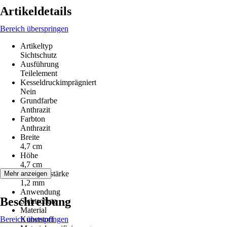
Artikeldetails
Bereich überspringen
Artikeltyp
Sichtschutz
Ausführung
Teilelement
Kesseldruckimprägniert
Nein
Grundfarbe
Anthrazit
Farbton
Anthrazit
Breite
4,7 cm
Höhe
4,7 cm
Lamellenstärke
Mehr anzeigen
1,2 mm
Anwendung
Beschreibung
Sichtschutz
Material
Bereich überspringen
Kunststoff