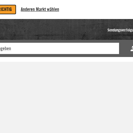
RICHTIG
Anderen Markt wählen
Sendungsverfolg