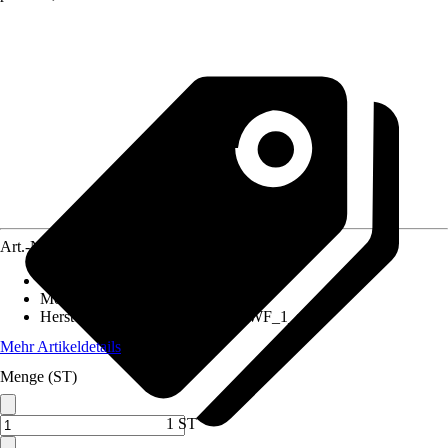
Art.-Nr.
12084356
Artikeltyp
:
Rahmen
Montageart
:
Aufputz
Herstellerartikelnummer
:
Shelly_WF_1_s
Mehr Artikeldetails
Menge (ST)
1 ST