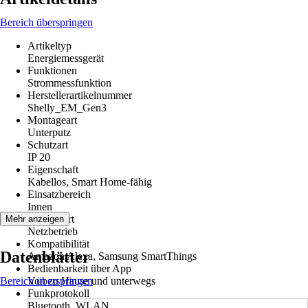
Bereich überspringen
Artikeltyp
Energiemessgerät
Funktionen
Strommessfunktion
Herstellerartikelnummer
Shelly_EM_Gen3
Montageart
Unterputz
Schutzart
IP 20
Eigenschaft
Kabellos, Smart Home-fähig
Einsatzbereich
Innen
Betriebsart
Mehr anzeigen
Netzbetrieb
Kompatibilität
Datenblätter
Amazon Alexa, Samsung SmartThings
Bedienbarkeit über App
Bereich überspringen
Von zu Hause und unterwegs
Funkprotokoll
Bluetooth, WLAN