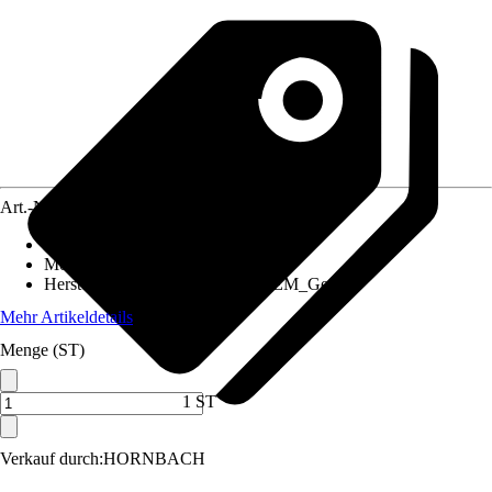
Art.-Nr.
12523807
Artikeltyp
:
Energiemessgerät
Montageart
:
Unterputz
Herstellerartikelnummer
:
Shelly_EM_Gen3
Mehr Artikeldetails
Menge (ST)
1 ST
Verkauf durch:
HORNBACH