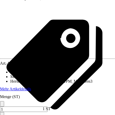
Art.-Nr.
12194526
Artikeltyp
:
Schalter
Montageart
:
Unterputz
Herstellerartikelnummer
:
Shelly_1PM_Mini_Gen3
Mehr Artikeldetails
Menge (ST)
1 ST