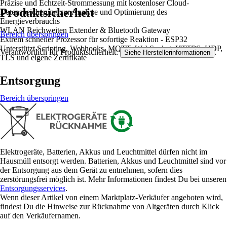
Präzise und Echtzeit-Strommessung mit kostenloser Cloud-
Produktsicherheit
Datenspeicherung zur Analyse und Optimierung des
Energieverbrauchs
WLAN Reichweiten Extender & Bluetooth Gateway
Bereich überspringen
Extrem schneller Prozessor für sofortige Reaktion - ESP32
Unterstützt Scripting, Webhooks, MQTT, WebSocket, HTTPS, UDP,
Verantwortlich für Produktsicherheit:
.
Siehe Herstellerinformationen
TLS und eigene Zertifikate
Entsorgung
Bereich überspringen
Elektrogeräte, Batterien, Akkus und Leuchtmittel dürfen nicht im
Hausmüll entsorgt werden. Batterien, Akkus und Leuchtmittel sind vor
der Entsorgung aus dem Gerät zu entnehmen, sofern dies
zerstörungsfrei möglich ist. Mehr Informationen findest Du bei unseren
Entsorgungsservices
.
Wenn dieser Artikel von einem Marktplatz-Verkäufer angeboten wird,
findest Du die Hinweise zur Rücknahme von Altgeräten durch Klick
auf den Verkäufernamen.