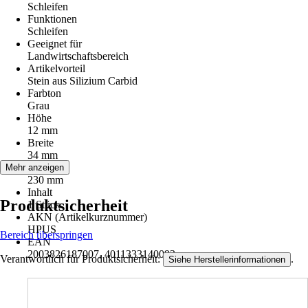
Schleifen
Funktionen
Schleifen
Geeignet für
Landwirtschaftsbereich
Artikelvorteil
Stein aus Silizium Carbid
Farbton
Grau
Höhe
12 mm
Breite
34 mm
Länge
Mehr anzeigen
230 mm
Inhalt
Produktsicherheit
1 Stück
AKN (Artikelkurznummer)
HPUS
Bereich überspringen
EAN
2003826187007, 4011333140093
Verantwortlich für Produktsicherheit:
.
Siehe Herstellerinformationen