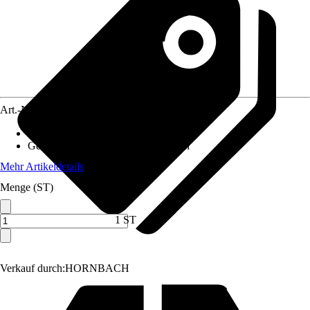
Art.-Nr.
3826187
Einsatzbereich
:
Schleifen
Geeignet für
:
Landwirtschaftsbereich
Mehr Artikeldetails
Menge (ST)
1 ST
Verkauf durch:
HORNBACH