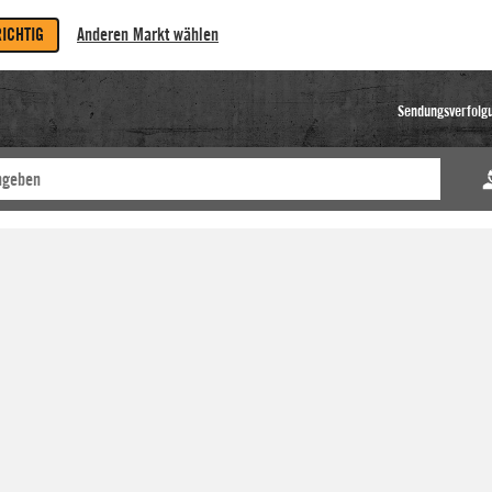
RICHTIG
Anderen Markt wählen
Sendungsverfolg