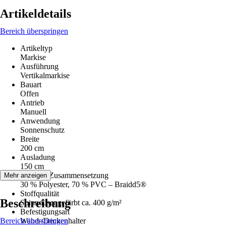
Artikeldetails
Bereich überspringen
Artikeltyp
Markise
Ausführung
Vertikalmarkise
Bauart
Offen
Antrieb
Manuell
Anwendung
Sonnenschutz
Breite
200 cm
Ausladung
150 cm
Material-Zusammensetzung
Mehr anzeigen
30 % Polyester, 70 % PVC – Braidd5®
Stoffqualität
Beschreibung
Spinndüsengefärbt ca. 400 g/m²
Befestigungsart
Bereich überspringen
Wand-/Deckenhalter