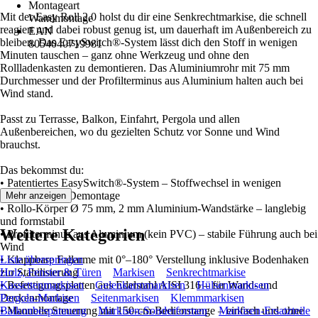
Montageart
Mit der Easy Roll 2.0 holst du dir eine Senkrechtmarkise, die schnell
Wandmontage
reagiert und dabei robust genug ist, um dauerhaft im Außenbereich zu
EAN
bleiben. Das EasySwitch®-System lässt dich den Stoff in wenigen
8054040719981
Minuten tauschen – ganz ohne Werkzeug und ohne den
Rollladenkasten zu demontieren. Das Aluminiumrohr mit 75 mm
Durchmesser und der Profilterminus aus Aluminium halten auch bei
Wind stand.
Passt zu Terrasse, Balkon, Einfahrt, Pergola und allen
Außenbereichen, wo du gezielten Schutz vor Sonne und Wind
brauchst.
Das bekommst du:
• Patentiertes EasySwitch®-System – Stoffwechsel in wenigen
Minuten, ohne Demontage
Mehr anzeigen
• Rollo-Körper Ø 75 mm, 2 mm Aluminium-Wandstärke – langlebig
und formstabil
Weitere Kategorien
• Profilterminus aus Aluminium (kein PVC) – stabile Führung auch bei
Wind
• Klappbare Fallarme mit 0°–180° Verstellung inklusive Bodenhaken
Liste überspringen
zur Stabilisierung
Holz, Fenster & Türen
Markisen
Senkrechtmarkise
• Befestigungsplatten aus Edelstahl AISI 316 – für Wand- und
Kassettenmarkisen
Gelenkarmmarkisen
Hülsenmarkisen
Deckenmontage
Pergola-Markisen
Seitenmarkisen
Klemmmarkisen
• Manuelle Steuerung mit 150-cm-Bedienstange – einfach und ohne
Balkonbespannung
Markisen-Sonderformen
Markisen-Ersatzteile