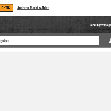
RICHTIG
Anderen Markt wählen
Sendungsverfolg