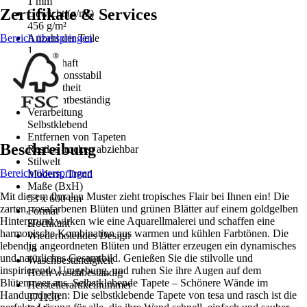
1 mm
Zertifikate & Services
Gewicht (g/m²)
456 g/m²
Bereich überspringen
Anzahl der Teile
1
Eigenschaft
Dimensionsstabil
Farbechtheit
Gut Lichtbeständig
Verarbeitung
Selbstklebend
Entfernen von Tapeten
Beschreibung
Restlos trocken abziehbar
Stilwelt
Bereich überspringen
Modern, Trend
Maße (BxH)
Mit diesem floralen Muster zieht tropisches Flair bei Ihnen ein! Die
53 x 600 cm
zarten, rosafarbenen Blüten und grünen Blätter auf einem goldgelben
Format
Hintergrund wirken wie eine Aquarellmalerei und schaffen eine
Hochkant
harmonische Kombination aus warmen und kühlen Farbtönen. Die
Wiederholendes Design
lebendig angeordneten Blüten und Blätter erzeugen ein dynamisches
Ja
und natürliches Gesamtbild. Genießen Sie die stilvolle und
Waschbeständigkeit
inspirierende Umgebung, und ruhen Sie ihre Augen auf dem
Hoch waschbeständig
Blütenmeer aus. Selbstklebende Tapete – Schönere Wände im
Herstellerartikelnummer
Handumdrehen: Die selbstklebende Tapete von tesa und rasch ist die
371130