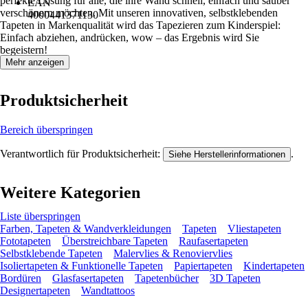
perfekte Lösung für alle, die ihre Wand schnell, einfach und sauber
EAN
verschönern möchten. Mit unseren innovativen, selbstklebenden
4000441371130
Tapeten in Markenqualität wird das Tapezieren zum Kinderspiel:
Einfach abziehen, andrücken, wow – das Ergebnis wird Sie
begeistern!
Mehr anzeigen
Produktsicherheit
Bereich überspringen
Verantwortlich für Produktsicherheit:
.
Siehe Herstellerinformationen
Weitere Kategorien
Liste überspringen
Farben, Tapeten & Wandverkleidungen
Tapeten
Vliestapeten
Fototapeten
Überstreichbare Tapeten
Raufasertapeten
Selbstklebende Tapeten
Malervlies & Renoviervlies
Isoliertapeten & Funktionelle Tapeten
Papiertapeten
Kindertapeten
Bordüren
Glasfasertapeten
Tapetenbücher
3D Tapeten
Designertapeten
Wandtattoos