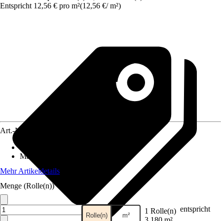
Entspricht 12,56 € pro m²
(
12,56 €
/
m²
)
Art.-Nr.
12461576
Anzahl der Teile
:
1
Maße (BxH)
:
53 x 600 cm
Mehr Artikeldetails
Menge (Rolle(n))
entspricht
1 Rolle(n)
Rolle(n)
m²
3,180 m²