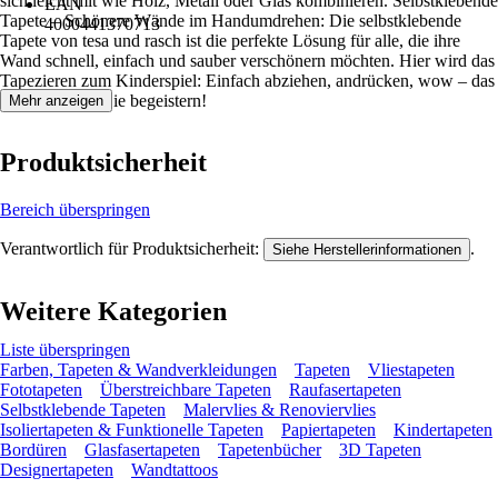
sich leicht mit wie Holz, Metall oder Glas kombinieren. Selbstklebende
EAN
Tapete – Schönere Wände im Handumdrehen: Die selbstklebende
4000441370713
Tapete von tesa und rasch ist die perfekte Lösung für alle, die ihre
Wand schnell, einfach und sauber verschönern möchten. Hier wird das
Tapezieren zum Kinderspiel: Einfach abziehen, andrücken, wow – das
Ergebnis wird Sie begeistern!
Mehr anzeigen
Produktsicherheit
Bereich überspringen
Verantwortlich für Produktsicherheit:
.
Siehe Herstellerinformationen
Weitere Kategorien
Liste überspringen
Farben, Tapeten & Wandverkleidungen
Tapeten
Vliestapeten
Fototapeten
Überstreichbare Tapeten
Raufasertapeten
Selbstklebende Tapeten
Malervlies & Renoviervlies
Isoliertapeten & Funktionelle Tapeten
Papiertapeten
Kindertapeten
Bordüren
Glasfasertapeten
Tapetenbücher
3D Tapeten
Designertapeten
Wandtattoos