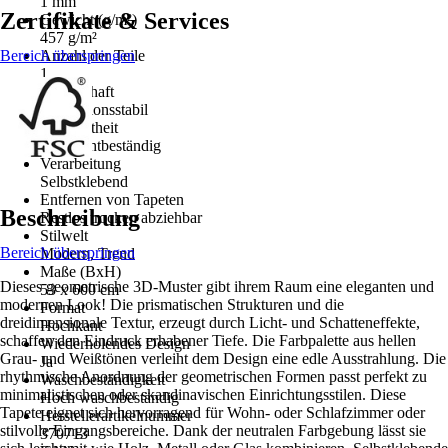
1 mm
Zertifikate & Services
Gewicht (g/m²)
457 g/m²
Bereich überspringen
Anzahl der Teile
1
Eigenschaft
Dimensionsstabil
Farbechtheit
Gut Lichtbeständig
Verarbeitung
Selbstklebend
Entfernen von Tapeten
Beschreibung
Restlos trocken abziehbar
Stilwelt
Bereich überspringen
Modern, Trend
Maße (BxH)
Dieses geometrische 3D-Muster gibt ihrem Raum eine eleganten und
53 x 600 cm
modernen Look! Die prismatischen Strukturen und die
Format
dreidimensionale Textur, erzeugt durch Licht- und Schatteneffekte,
Hochkant
schaffen den Eindruck erhabener Tiefe. Die Farbpalette aus hellen
Wiederholendes Design
Grau- und Weißtönen verleiht dem Design eine edle Ausstrahlung. Die
Ja
rhythmische Anordnung der geometrischen Formen passt perfekt zu
Waschbeständigkeit
minimalistischen oder skandinavischen Einrichtungsstilen. Diese
Hoch waschbeständig
Tapete eignet sich hervorragend für Wohn- oder Schlafzimmer oder
Herstellerartikelnummer
stilvolle Eingangsbereiche. Dank der neutralen Farbgebung lässt sie
370713