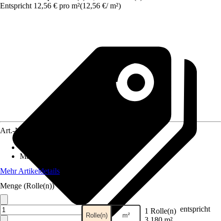
Entspricht 12,56 € pro m²
(
12,56 €
/
m²
)
Art.-Nr.
12461587
Anzahl der Teile
:
1
Maße (BxH)
:
53 x 600 cm
Mehr Artikeldetails
Menge (Rolle(n))
entspricht
1 Rolle(n)
Rolle(n)
m²
3,180 m²