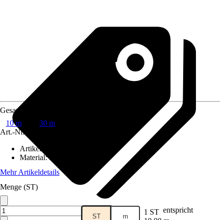
Gesamtlänge
10 m
30 m
Art.-Nr.
8442191
Artikeltyp
:
Seil
Material
:
Kunststoff
Mehr Artikeldetails
Menge (ST)
entspricht
1 ST
ST
m