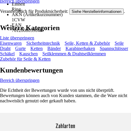
Bereich überspringen
Einheit
Ring
Verantwortlich für Produktsicherheit:
.
Siehe Herstellerinformationen
AKN (Artikelkurznummer)
1CVW
EAN
Weitere Kategorien
7612008039048
Liste überspringen
Eisenwaren
Sicherheitstechnik
Seile, Ketten & Zubehör
Seile
Draht
Gurte
Ketten
Bänder
Karabinerhaken
Spannschlösser
Schäkel
Kauschen
Seilklemmen & Drahtseilklemmen
Zubehör für Seile & Ketten
Kundenbewertungen
Bereich überspringen
Die Echtheit der Bewertungen wurde von uns nicht überprüft.
Bewertungen können auch von Kunden stammen, die die Ware nicht
nachweislich genutzt oder gekauft haben.
Zahlarten