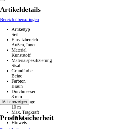
Artikeldetails
Bereich überspringen
Artikeltyp
Seil
Einsatzbereich
Außen, Innen
Material
Kunststoff
Materialspezifizierung
Sisal
Grundfarbe
Beige
Farbton
Braun
Durchmesser
8 mm
Gesamtlänge
Mehr anzeigen
10 m
Max. Tragkraft
Produktsicherheit
130 kg
Hinweis
-