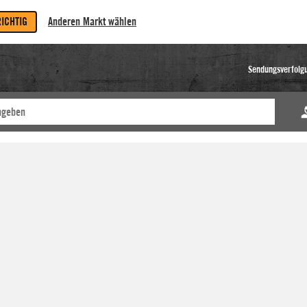
RICHTIG
Anderen Markt wählen
Sendungsverfolg