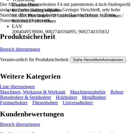
Der SDS-plus Hammerbohrer F4 mit patentiertem 4-fach-Stufenprofil
Kunststoffbox
und patentierter Hartmetallplatte. Geringer Verschleiß, sehr hohe
Im Lieferumfang enthalten
Standzeit. Hochleistungsbohrer zum Hammerbohren in Beton,
5x SDS Plus Bohrer: Ø 5x110mm / 6x110mm / 6x160mm /
Naturstein und Mauerwerk.
8x160mm / 10x160mm
EAN
2004049539000, 9002740194095, 9002740335832
Produktsicherheit
Bereich überspringen
Verantwortlich für Produktsicherheit:
.
Siehe Herstellerinformationen
Weitere Kategorien
Liste überspringen
Maschinen, Werkzeug & Werkstatt
Maschinenzubehör
Bohrer
Betonbohrer & Steinbohrer
Holzbohrer
Metallbohrer
Forstnerbohrer
Fliesenbohrer
Universalbohrer
Kundenbewertungen
Bereich überspringen