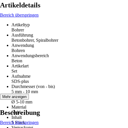
Artikeldetails
Bereich überspringen
Artikeltyp
Bohrer
Ausführung
Betonbohrer, Spiralbohrer
Anwendung
Bohren
Anwendungsbereich
Beton
Artikelart
Set
Aufnahme
SDS-plus
Durchmesser (von - bis)
5 mm - 10 mm
Größe
Mehr anzeigen
Ø 5-10 mm
Material
Beschreibung
Stahl
Inhalt
Bereich überspringen
5 Stück
Verpackung