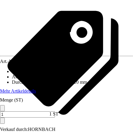
Art.-Nr.
4049539
Material
:
Stahl
Anwendungsbereich
:
Beton
Durchmesser (von - bis)
:
5 mm - 10 mm
Mehr Artikeldetails
Menge (ST)
1 ST
Verkauf durch:
HORNBACH