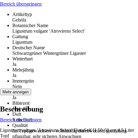
Bereich überspringen
Artikeltyp
Gehölz
Botanischer Name
Ligustrum vulgare 'Atrovirens Select'
Gattung
Ligustrum
Deutscher Name
Schwarzgrüner Wintergrüner Liguster
Winterhart
Ja
Mehrjährig
Ja
Immergrün
Nein
Blüte
Mehr anzeigen
Ja
Blütezeit
Beschreibung
Juni, Juli
Duft
Bereich überspringen
Kein Duft
Qualität
Ligustrum vulgare 'Atrovirens Select' FloraSelf H 50-60 cm 4,5 Liter
Im Topf gewachsen – vollständig durchwurzelt, ganzjährig
Topf
pflanzbar, sehr sicheres Anwachsen