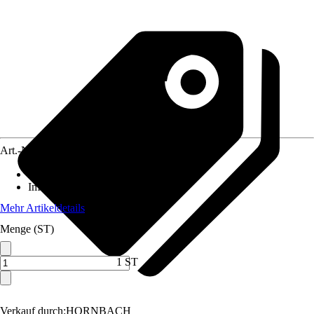
Art.-Nr.
10189349
Standort
:
Sonne, Halbschatten
Immergrün
:
Nein
Mehr Artikeldetails
Menge (ST)
1 ST
Verkauf durch:
HORNBACH