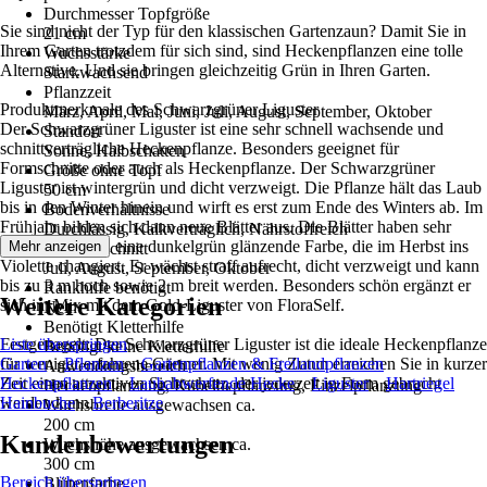
Durchmesser Topfgröße
Sie sind nicht der Typ für den klassischen Gartenzaun? Damit Sie in
21 cm
Ihrem Garten trotzdem für sich sind, sind Heckenpflanzen eine tolle
Wuchsstärke
Alternative. Und sie bringen gleichzeitig Grün in Ihren Garten.
Starkwachsend
Pflanzzeit
Produktmerkmale des Schwarzgrüner Liguster
März, April, Mai, Juni, Juli, August, September, Oktober
Der Schwarzgrüner Liguster ist eine sehr schnell wachsende und
Standort
schnittverträgliche Heckenpflanze. Besonders geeignet für
Sonne, Halbschatten
Formschnitte oder auch als Heckenpflanze. Der Schwarzgrüner
Größe ohne Topf
Liguster ist wintergrün und dicht verzweigt. Die Pflanze hält das Laub
50 cm
bis in den Winter hinein und wirft es erst zum Ende des Winters ab. Im
Bodenverhältnisse
Frühjahr bilden sich dann neue Blätter aus. Die Blätter haben sehr
Durchlässig, Kalkverträglich, Nährstoffreich
kurze Stiele und eine dunkelgrün glänzende Farbe, die im Herbst ins
Mehr anzeigen
Pflanzenschnitt
Violette changiert. Er wächst straff aufrecht, dicht verzweigt und kann
Juli, August, September, Oktober
bis zu 3 m hoch sowie 2 m breit werden. Besonders schön ergänzt er
Rankhilfe benötigt
Weitere Kategorien
sich im Mix mit dem Gold-Liguster von FloraSelf.
Nein
Benötigt Kletterhilfe
Festgenagelt: Der Schwarzgrüner Liguster ist die ideale Heckenpflanze
Liste überspringen
Benötigt keine Kletterhilfe
für weniger erfahrene Gärtner. Mit wenig Zutun erreichen Sie in kurzer
Garten
Pflanzen
Gartenpflanzen & Freilandpflanzen
Anwendungsbereich
Zeit einen attraktiven Sichtschutz, der jederzeit in Form gebracht
Heckenpflanzen
Laubabwerfende Hecke
Liguster
Hartriegel
Heckenpflanzung, Kübelbepflanzung, Einzelpflanzung
werden kann.
Hainbuche
Berberitze
Wuchsbreite ausgewachsen ca.
200 cm
Kundenbewertungen
Wuchshöhe ausgewachsen ca.
300 cm
Bereich überspringen
Blütenfarbe