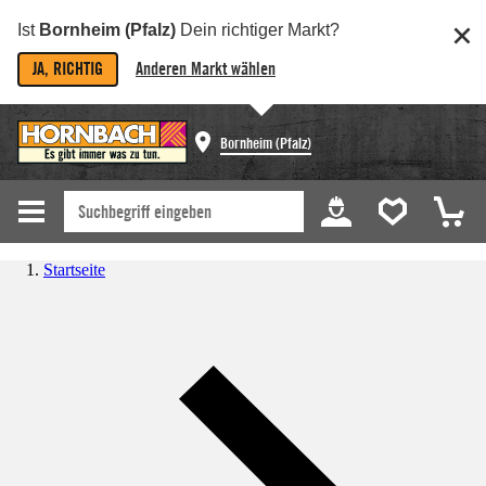
Ist
Bornheim (Pfalz)
Dein richtiger Markt?
JA, RICHTIG
Anderen Markt wählen
Bornheim (Pfalz)
Startseite