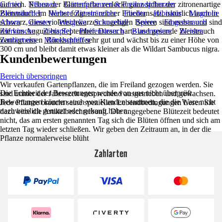
auf sich. Neben der Blütenfarbe verlockt ganz sicher der zitronenartige
Garten
Pflanzen
Gartenpflanzen & Freilandpflanzen
Blütenduft! Im Herbst folgt ein reicher Fruchtansatz, natürlich auch in
Ziersträucher
Weitere Ziersträucher
Flieder
Hibiskus
Magnolie
schwarz, diese violettschwarzen kugeligen Beeren sind essbar und sind
Ahorn
Ginster
Weigelie
Schneeball
Spiere
Fingerstrauch
reif von August bis September. Dieser harte und gesunde Zierstrauch
Zierkirsche
Zierapfel
Pfeifenstrauch
Blasenspiere
Weiden
verträgt einen Rückschnitt sehr gut und wächst bis zu einer Höhe von
Zaubernuss
Mönchspfeffer
300 cm und bleibt damit etwas kleiner als die Wildart Sambucus nigra.
Kundenbewertungen
Bereich überspringen
Wir verkaufen Gartenpflanzen, die im Freiland gezogen werden. Sie
Die Echtheit der Bewertungen wurde von uns nicht überprüft.
sind immer der Jahreszeit entsprechend ausgetrieben und gewachsen.
Bewertungen können auch von Kunden stammen, die die Ware nicht
Jede Pflanze braucht seine speziellen Lebendbedingungen Lesen Sie
nachweislich genutzt oder gekauft haben.
dazu bitte die Artikelbeschreibung. Die angegebene Blütezeit bedeutet
nicht, das am ersten genannten Tag sich die Blüten öffnen und sich am
letzten Tag wieder schließen. Wir geben den Zeitraum an, in der die
Pflanze normalerweise blüht
Zahlarten