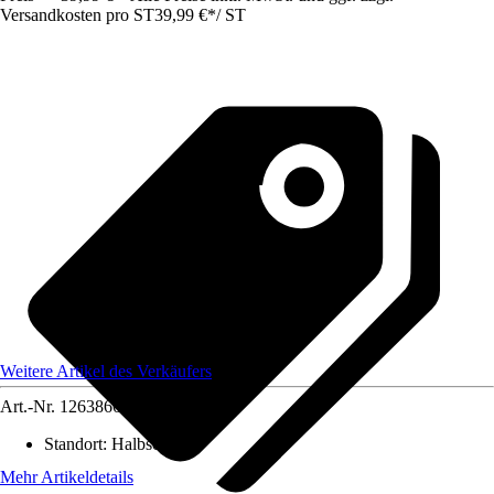
Versandkosten pro ST
39,99 €
*
/
ST
Weitere Artikel des Verkäufers
Art.-Nr.
12638663
Standort
:
Halbschatten
Mehr Artikeldetails