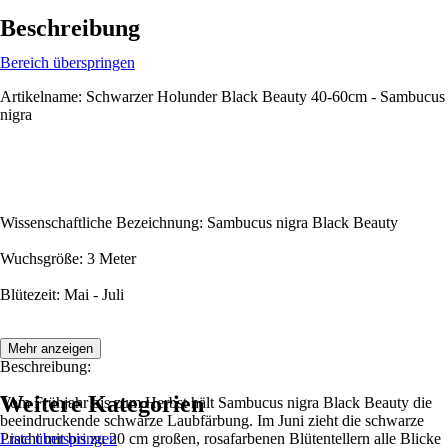
Beschreibung
Bereich überspringen
Artikelname: Schwarzer Holunder Black Beauty 40-60cm - Sambucus
nigra
Wissenschaftliche Bezeichnung: Sambucus nigra Black Beauty
Wuchsgröße: 3 Meter
Blütezeit: Mai - Juli
Mehr anzeigen
Beschreibung:
Weitere Kategorien
Vom Frühjahr bis zum Herbst hält Sambucus nigra Black Beauty die
beeindruckende schwarze Laubfärbung. Im Juni zieht die schwarze
Pracht mit bis zu 20 cm großen, rosafarbenen Blütentellern alle Blicke
Liste überspringen