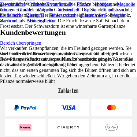
gewöhnlich Wuchshöhen von 3 m. Die Pflanze benötigt einen
Ziersträucher
Weitere Ziersträucher
Flieder
Hibiskus
Magnolie
trockenen und leicht sauren Gartenboden. Der Standort sollte sonnig
Ahorn
Ginster
Weigelie
Schneeball
Spiere
Fingerstrauch
bis halbschattig sein. Der Schwarzdorn eignet sich als Solitärgehölz,
Zierkirsche
Zierapfel
Pfeifenstrauch
Blasenspiere
Weiden
aber auch als Heckenpflanze. Die Frucht bzw. de Saft ist nach dem
Zaubernuss
Mönchspfeffer
Frost essbar. Der Schwarzdorn ist eine winterharte Gartenpflanze.
Kundenbewertungen
Bereich überspringen
Wir verkaufen Gartenpflanzen, die im Freiland gezogen werden. Sie
Die Echtheit der Bewertungen wurde von uns nicht überprüft.
sind immer der Jahreszeit entsprechend ausgetrieben und gewachsen.
Bewertungen können auch von Kunden stammen, die die Ware nicht
Jede Pflanze braucht seine speziellen Lebendbedingungen Lesen Sie
nachweislich genutzt oder gekauft haben.
dazu bitte die Artikelbeschreibung. Die angegebene Blütezeit bedeutet
nicht, das am ersten genannten Tag sich die Blüten öffnen und sich am
letzten Tag wieder schließen. Wir geben den Zeitraum an, in der die
Pflanze normalerweise blüht
Zahlarten