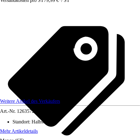
Versandkosten pro ST
79,99 €
*
/
ST
Weitere Artikel des Verkäufers
Art.-Nr.
12635722
Standort
:
Halbschatten
Mehr Artikeldetails