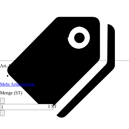
Art.-Nr.
2060904
Material
:
Metall
Mehr Artikeldetails
Menge (ST)
1 ST