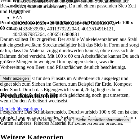
Wenn Du Erde, Kompost oder Schüttgut schnell von groben
Winkeleisenrahmen mit eingeschweißtem Streckmetallgitter
Bestandteilen trennen willst, sparst Du mit einem passenden Sieb Zeit
AKN (Artikelkurznummer)
und Handarbeit.
AJ8F
EAN
Produktmerkmale vom Schubkarrensieb, Durchwurfsieb 100 x
2002060904005, 4004328800218, 4004338639372,
60 cm
4004338639990, 4011379222043, 4013514916121,
4042897985264, 4306516380831
Darum solltest Du zugreifen: Der stabile Winkeleisenrahmen aus Stahl
mit eingeschweißtem Streckmetallgitter hält das Sieb in Form und sorgt
dafür, dass Du Material zügig durchwerfen kannst, ohne dass sich der
Rahmen dabei verzieht. Mit 100 x 60 cm Arbeitsfläche kannst Du auch
größere Mengen in wenigen Durchgängen sieben, was die
Vorbereitung von Beet- und Pflanzflächen deutlich beschleunigt.
Das Metallsieb ist für den Einsatz im Außenbereich ausgelegt und
Mehr anzeigen
eignet sich zum Sieben im Garten, zum Beispiel für Erde, Kompost
oder Sand. Durch das Eigengewicht von 4,26 kg liegt es beim
Produktsicherheit
Arbeiten ruhiger auf und lässt sich gleichzeitig noch gut umsetzen,
wenn Du den Arbeitsort wechselst.
Bereich überspringen
Festgezurrt: Das Schubkarrensieb, Durchwurfsieb 100 x 60 cm ist eine
robuste Lösung zum schnellen Sieben im Außenbereich, wenn Du im
Verantwortlich für Produktsicherheit:
.
Siehe Herstellerinformationen
Garten sauberes, feineres Material für Deine Arbeiten brauchst.
Weitere Kategorien