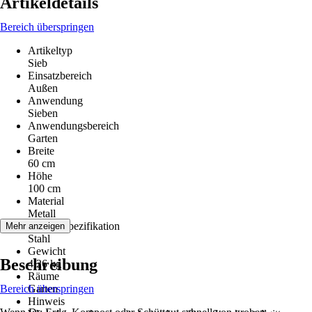
Artikeldetails
Bereich überspringen
Artikeltyp
Sieb
Einsatzbereich
Außen
Anwendung
Sieben
Anwendungsbereich
Garten
Breite
60 cm
Höhe
100 cm
Material
Metall
Materialspezifikation
Mehr anzeigen
Stahl
Gewicht
Beschreibung
4,26 kg
Räume
Bereich überspringen
Garten
Hinweis