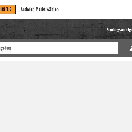
RICHTIG
Anderen Markt wählen
Sendungsverfolg