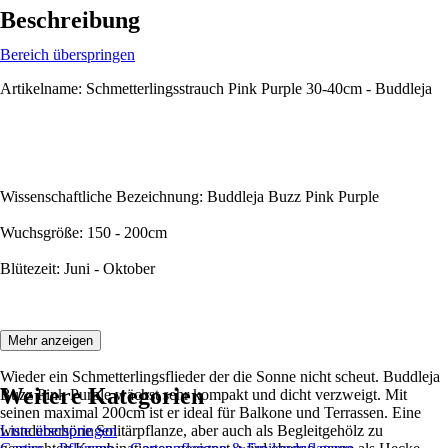
Beschreibung
Bereich überspringen
Artikelname: Schmetterlingsstrauch Pink Purple 30-40cm - Buddleja
Wissenschaftliche Bezeichnung: Buddleja Buzz Pink Purple
Wuchsgröße: 150 - 200cm
Blütezeit: Juni - Oktober
Beschreibung:
Mehr anzeigen
Wieder ein Schmetterlingsflieder der die Sonne nicht scheut. Buddleja
Weitere Kategorien
Buzz Pink Purple wächst sehr kompakt und dicht verzweigt. Mit
seinen maximal 200cm ist er ideal für Balkone und Terrassen. Eine
wunderschöne Solitärpflanze, aber auch als Begleitgehölz zu
Liste überspringen