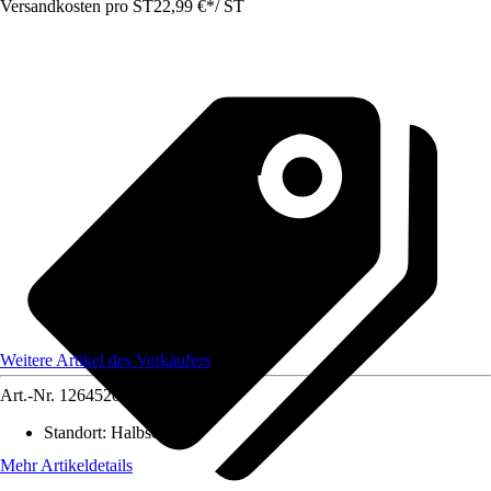
Versandkosten pro ST
22,99 €
*
/
ST
Weitere Artikel des Verkäufers
Art.-Nr.
12645204
Standort
:
Halbschatten
Mehr Artikeldetails