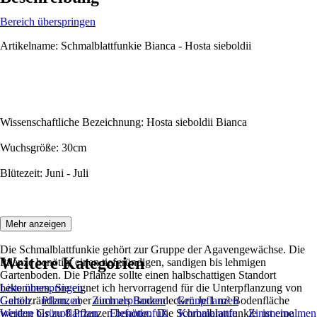
Bereich überspringen
Artikelname: Schmalblattfunkie Bianca - Hosta sieboldii
Wissenschaftliche Bezeichnung: Hosta sieboldii Bianca
Wuchsgröße: 30cm
Blütezeit: Juni - Juli
Beschreibung:
Mehr anzeigen
Die Schmalblattfunkie gehört zur Gruppe der Agavengewächse. Die
Weitere Kategorien
Pflanze benötigt einen tiefgründigen, sandigen bis lehmigen
Gartenboden. Die Pflanze sollte einen halbschattigen Standort
bekommen. Sie eignet ich hervorragend für die Unterpflanzung von
Liste überspringen
Gehölzrändern, aber auch als Bodendecker. Je 1 m² Bodenfläche
Garten
Pflanzen
Zimmerpflanzen
Grünpflanzen
werden bis zu 8 Pflanzen benötig. Die Schmalblattfunkie ist eine
Weitere Grünpflanzen
Elefantenfuß
Korbmarante
Zimmerpalmen