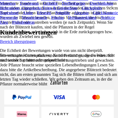
winterharte Staude und sollte bei Trockenheit gegossen werden. Wenn
Monstera
Zyperngras
Grünlilie
Dieffenbachie
Drachenbaum
nicht anders angegeben, dann werden die Stauden im typischen 9x9cm
Birkenfeige, Chinesische Feige & Geigenfeige
Glücksfeder
Topf versendet.Wenn keine Pflanzengröße angegeben ist gilt: Wenn
Bogenhanf
Aralie
Efeutute
Palmlilie
Alocasia
Glückskastanie
Sie vor der Blütezeit bestellen, erhalten Sie Pflanzen, die frisch im
Peperomie
Wunderstrauch
Fittonia
Dreimasterblume
Strelitzie
Austrieb sind oder austreiben werden (je nach Zeitpunkt). Wenn Sie
Efeu
Philodendron
nach der Blütezeit kaufen, sind die Pflanzen in der Regel
Kundenbewertungen
zurückgeschnitten, oder haben sich in die Erde zurückgezogen bzw.
wurden als Zwiebel neu gesetzt.
Bereich überspringen
Die Echtheit der Bewertungen wurde von uns nicht überprüft.
Bewertungen können auch von Kunden stammen, die die Ware nicht
Wir verkaufen Gartenpflanzen, die im Freiland gezogen werden. Sie
nachweislich genutzt oder gekauft haben.
sind immer der Jahreszeit entsprechend ausgetrieben und gewachsen.
Jede Pflanze braucht seine speziellen Lebendbedingungen Lesen Sie
dazu bitte die Artikelbeschreibung. Die angegebene Blütezeit bedeutet
nicht, das am ersten genannten Tag sich die Blüten öffnen und sich am
letzten Tag wieder schließen. Wir geben den Zeitraum an, in der die
Zahlarten
Pflanze normalerweise blüht