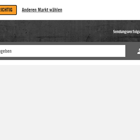
RICHTIG
Anderen Markt wählen
Sendungsverfolg