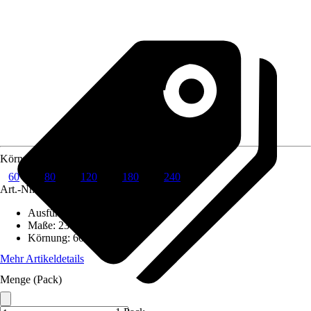
Körnung
60
80
120
180
240
Art.-Nr.
10451464
Ausführung
:
Schleifblatt
Maße
:
230 x 280 mm
Körnung
:
60
Mehr Artikeldetails
Menge (Pack)