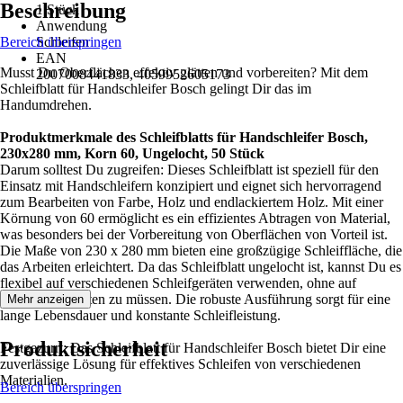
Beschreibung
1 Stück
Anwendung
Bereich überspringen
Schleifen
EAN
Musst Du Oberflächen effektiv glätten und vorbereiten? Mit dem
2007008441833, 4059952605173
Schleifblatt für Handschleifer Bosch gelingt Dir das im
Handumdrehen.
Produktmerkmale des Schleifblatts für Handschleifer Bosch,
230x280 mm, Korn 60, Ungelocht, 50 Stück
Darum solltest Du zugreifen: Dieses Schleifblatt ist speziell für den
Einsatz mit Handschleifern konzipiert und eignet sich hervorragend
zum Bearbeiten von Farbe, Holz und endlackiertem Holz. Mit einer
Körnung von 60 ermöglicht es ein effizientes Abtragen von Material,
was besonders bei der Vorbereitung von Oberflächen von Vorteil ist.
Die Maße von 230 x 280 mm bieten eine großzügige Schleiffläche, die
das Arbeiten erleichtert. Da das Schleifblatt ungelocht ist, kannst Du es
flexibel auf verschiedenen Schleifgeräten verwenden, ohne auf
Lochungen achten zu müssen. Die robuste Ausführung sorgt für eine
Mehr anzeigen
lange Lebensdauer und konstante Schleifleistung.
Produktsicherheit
Festgezurrt: Das Schleifblatt für Handschleifer Bosch bietet Dir eine
zuverlässige Lösung für effektives Schleifen von verschiedenen
Materialien.
Bereich überspringen