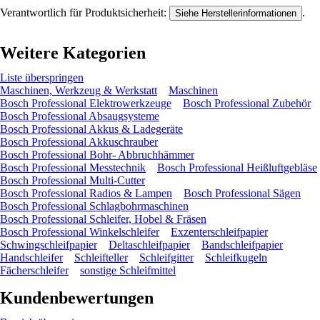
Verantwortlich für Produktsicherheit:
.
Siehe Herstellerinformationen
Weitere Kategorien
Liste überspringen
Maschinen, Werkzeug & Werkstatt
Maschinen
Bosch Professional Elektrowerkzeuge
Bosch Professional Zubehör
Bosch Professional Absaugsysteme
Bosch Professional Akkus & Ladegeräte
Bosch Professional Akkuschrauber
Bosch Professional Bohr- Abbruchhämmer
Bosch Professional Messtechnik
Bosch Professional Heißluftgebläse
Bosch Professional Multi-Cutter
Bosch Professional Radios & Lampen
Bosch Professional Sägen
Bosch Professional Schlagbohrmaschinen
Bosch Professional Schleifer, Hobel & Fräsen
Bosch Professional Winkelschleifer
Exzenterschleifpapier
Schwingschleifpapier
Deltaschleifpapier
Bandschleifpapier
Handschleifer
Schleifteller
Schleifgitter
Schleifkugeln
Fächerschleifer
sonstige Schleifmittel
Kundenbewertungen