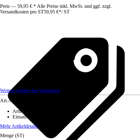
Preis — 59,95 € * Alle Preise inkl. MwSt. und ggf. zzgl.
Versandkosten pro ST
59,95 €
*
/
ST
Weitere Artikel des Verkäufers
Art.-Nr.
8894618
Artikeltyp
:
Lampenschirm
Einsatzbereich
:
Innen
Mehr Artikeldetails
Menge (ST)