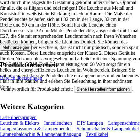
wird durch ihre abgestufte Gestaltung gekonnt unterstrichen. Optimal
für alle, die es filigran und edel mögen! Die Leuchte aus Metall und
Kunststoff in weiß ist ein Blickfang in jedem Raum.. Die Maße der
Pendelleuchte belaufen sich auf 32 cm in der Länge, 32 cm in der
Breite und 50 cm in der Höhe. Somit hat die Leuchte einen
Durchmesser von 32 cm. Mit der Pendelleuchte, ausgestattet mit 1 mal
E27, die Sie mit entsprechenden Leuchtmitteln nach Ihren Wünschen
bestücken können, bringen Sie Licht ins Dunkel. Sie können das
Leuchtmittel selber wechseln, das ist nicht nur praktisch, sondern spart
Mehr anzeigen
auch Kosten. Diese Leuchte entspricht der Klasse 2. Dieses Gerät ist
für den Netzanschluss vorgesehen und arbeitet mit einer Spannung von
Produktsicherheit
220-240V ~ 50Hz. Eine Gesamtleistung von 60 Watt sorgt für ein
helles und energieeffizientes Leuchten im Wohnbereich. Bringen Sie
mit unsere erstklassige Pendelleuchte ein angenehmes und einladendes
Bereich überspringen
Flair in Ihre Räume und erleben Sie Beleuchtung in ihrer schönsten
Form.
Verantwortlich für Produktsicherheit:
.
Siehe Herstellerinformationen
Weitere Kategorien
Liste überspringen
Leuchten & Elektro
Innenleuchten
DIY Lampen
Lampenschirme
Lampenfassungen & Lampenpendel
Schnurschalter & Lampenkabel
Lampenbaldachin & Lampenaufhängung
Textilkabel