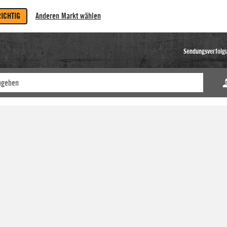
RICHTIG
Anderen Markt wählen
Sendungsverfolg