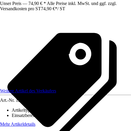
Unser Preis — 74,90 € * Alle Preise inkl. MwSt. und ggf. zzgl.
Versandkosten pro ST
74,90 €
*
/
ST
Weitere Artikel des Verkäufers
Art.-Nr.
12173918
Artikeltyp
:
Lampenschirm
Einsatzbereich
:
Innen
Mehr Artikeldetails