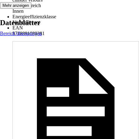
Einsatzbereich
Mehr anzeigen
Innen
Energieeffizienzklasse
Datenblätter
Nicht relevant
EAN
Bereich überspringen
8718881089381