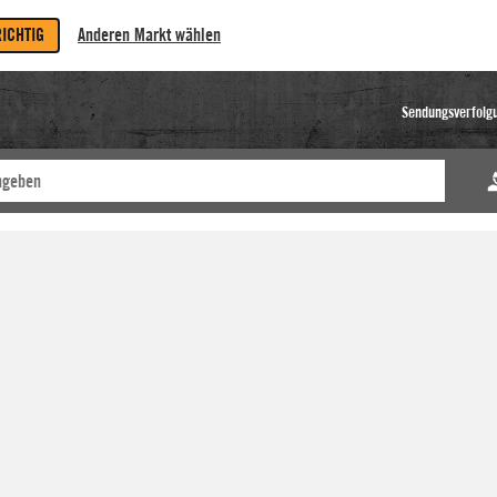
RICHTIG
Anderen Markt wählen
Sendungsverfolg