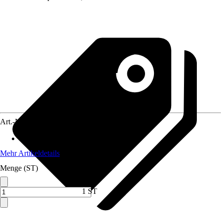
Art.-Nr.
12270972
Nennaufnahmeleistung
:
1.300 W
Mehr Artikeldetails
Menge (ST)
1 ST