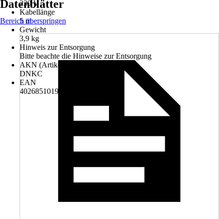
Datenblätter
230 V
Kabellänge
Bereich überspringen
5 m
Gewicht
3,9 kg
Hinweis zur Entsorgung
Bitte beachte die Hinweise zur Entsorgung
AKN (Artikelkurznummer)
DNKC
EAN
4026851019370