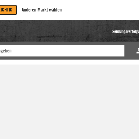
RICHTIG
Anderen Markt wählen
Sendungsverfolg