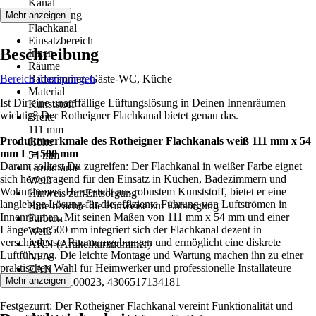
Kanal
Ausführung
Mehr anzeigen
Flachkanal
Einsatzbereich
Beschreibung
Innen
Räume
Bereich überspringen
Badezimmer, Gäste-WC, Küche
Material
Ist Dir eine unauffällige Lüftungslösung in Deinen Innenräumen
Kunststoff
wichtig? Der Rotheigner Flachkanal bietet genau das.
Breite
111 mm
Produktmerkmale des Rotheigner Flachkanals weiß 111 mm x 54
Höhe
mm L = 500 mm
54 mm
Darum solltest Du zugreifen: Der Flachkanal in weißer Farbe eignet
Grundfarbe
sich hervorragend für den Einsatz in Küchen, Badezimmern und
Weiß
Wohnräumen. Hergestellt aus robustem Kunststoff, bietet er eine
Hinweis zur Entsorgung
langlebige Lösung für die effiziente Führung von Luftströmen in
Bitte beachte die Hinweise zur Entsorgung
Innenräumen. Mit seinen Maßen von 111 mm x 54 mm und einer
Farbton
Länge von 500 mm integriert sich der Flachkanal dezent in
Weiß
verschiedenste Raumumgebungen und ermöglicht eine diskrete
AKN (Artikelkurznummer)
Luftführung. Die leichte Montage und Wartung machen ihn zu einer
NFA1
praktischen Wahl für Heimwerker und professionelle Installateure
EAN
gleichermaßen.
Mehr anzeigen
4046293100023, 4306517134181
Festgezurrt: Der Rotheigner Flachkanal vereint Funktionalität und