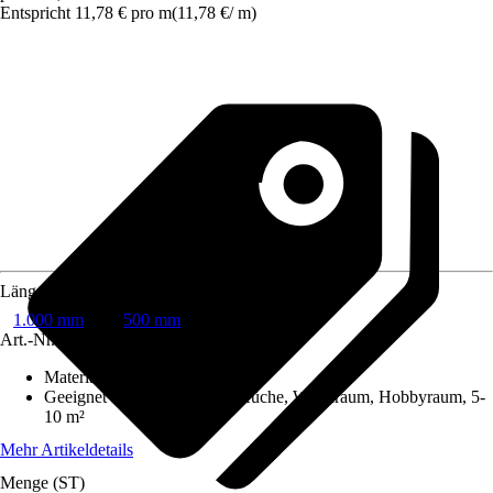
Entspricht 11,78 € pro m
(
11,78 €
/
m
)
Länge
1.000 mm
500 mm
Art.-Nr.
8610770
Material
:
Kunststoff
Geeignet für
:
Bad, Toilette, Küche, Wohnraum, Hobbyraum, 5-
10 m²
Mehr Artikeldetails
Menge (ST)