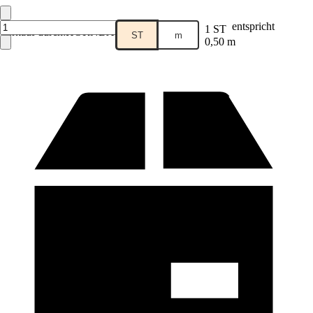
entspricht
1 ST
Verkauf durch:
HORNBACH
ST
m
0,50 m