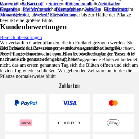
Gartenkübel, Balkon, Terrasse und Staudenrabatten. In kalten
Weigelie
Schneeball
Spiere
Fingerstrauch
Zierkirsche
Gegenden ist ein Winterschutz empfehlenswert. Ein Rückschnitt im
Zierapfel
Pfeifenstrauch
Blasenspiere
Weiden
Zaubernuss
Januar/Februar, um ein Drittel oder sogar bis zur Hälfte der Pflanze
Mönchspfeffer
Weitere Ziersträucher
bewirkt eine größere Blüte.
Kundenbewertungen
Bereich überspringen
Wir verkaufen Gartenpflanzen, die im Freiland gezogen werden. Sie
Die Echtheit der Bewertungen wurde von uns nicht überprüft.
sind immer der Jahreszeit entsprechend ausgetrieben und gewachsen.
Bewertungen können auch von Kunden stammen, die die Ware nicht
Jede Pflanze braucht seine speziellen Lebendbedingungen Lesen Sie
nachweislich genutzt oder gekauft haben.
dazu bitte die Artikelbeschreibung. Die angegebene Blütezeit bedeutet
nicht, das am ersten genannten Tag sich die Blüten öffnen und sich am
letzten Tag wieder schließen. Wir geben den Zeitraum an, in der die
Pflanze normalerweise blüht
Zahlarten