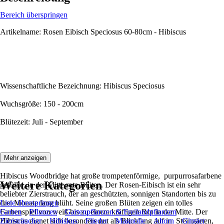
Bereich überspringen
Artikelname: Rosen Eibisch Speciosus 60-80cm - Hibiscus
Wissenschaftliche Bezeichnung: Hibiscus Speciosus
Wuchsgröße: 150 - 200cm
Blütezeit: Juli - September
Beschreibung:
Mehr anzeigen
Hibiscus Woodbridge hat große trompetenförmige, purpurrosafarbene
Weitere Kategorien
gefüllte, in der Mitte rote Blüten. Der Rosen-Eibisch ist ein sehr
beliebter Zierstrauch, der an geschützten, sonnigen Standorten bis zu
drei Monate lang blüht. Seine großen Blüten zeigen ein tolles
Liste überspringen
Farbenspiel von weiß bis zu einem kräftigen Rot in der Mitte. Der
Garten
Pflanzen
Gartenpflanzen & Freilandpflanzen
Hibiscus eignet sich besonders gut als Blickfang auf in Steingärten,
Ziersträucher
Hibiskus
Flieder
Magnolie
Ahorn
Ginster