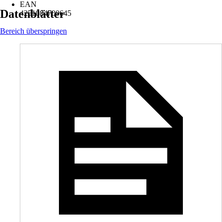
EAN
Datenblätter
4251084700645
Bereich überspringen