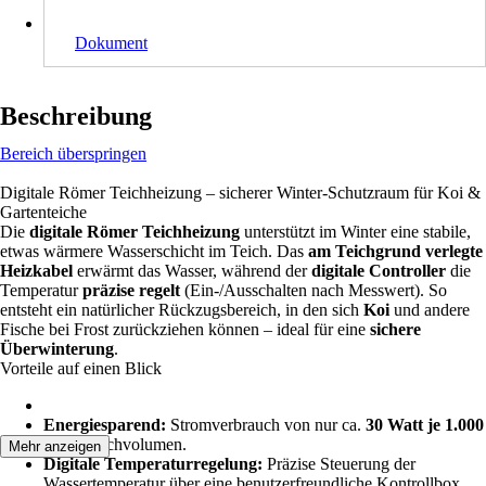
Dokument
Beschreibung
Bereich überspringen
Digitale Römer Teichheizung – sicherer Winter-Schutzraum für Koi &
Gartenteiche
Die
digitale Römer Teichheizung
unterstützt im Winter eine stabile,
etwas wärmere Wasserschicht im Teich. Das
am Teichgrund verlegte
Heizkabel
erwärmt das Wasser, während der
digitale Controller
die
Temperatur
präzise regelt
(Ein-/Ausschalten nach Messwert). So
entsteht ein natürlicher Rückzugsbereich, in den sich
Koi
und andere
Fische bei Frost zurückziehen können – ideal für eine
sichere
Überwinterung
.
Vorteile auf einen Blick
Energiesparend:
Stromverbrauch von nur ca.
30 Watt je 1.000
Liter
Teichvolumen.
Mehr anzeigen
Digitale Temperaturregelung:
Präzise Steuerung der
Wassertemperatur über eine benutzerfreundliche Kontrollbox.