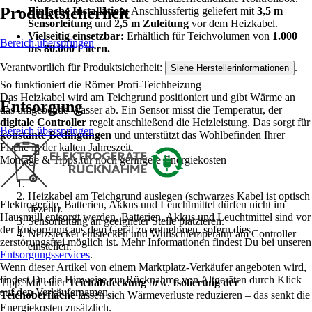
Produktsicherheit
Einfache Installation:
Anschlussfertig geliefert mit
3,5 m
Sensorleitung
und
2,5 m Zuleitung
vor dem Heizkabel.
Vielseitig einsetzbar:
Erhältlich für Teichvolumen von
1.000
Bereich überspringen
bis 80.000 Litern.
Verantwortlich für Produktsicherheit:
.
Siehe Herstellerinformationen
So funktioniert die Römer Profi-Teichheizung
Das Heizkabel wird am Teichgrund positioniert und gibt Wärme an
Entsorgung
das umgebende Wasser ab. Ein Sensor misst die Temperatur, der
digitale Controller
regelt anschließend die Heizleistung. Das sorgt für
Bereich überspringen
konstante Bedingungen
und unterstützt das Wohlbefinden Ihrer
Fische in der kalten Jahreszeit.
Montage & Tipps für noch geringere Energiekosten
Heizkabel am Teichgrund auslegen (schwarzes Kabel ist optisch
Elektrogeräte, Batterien, Akkus und Leuchtmittel dürfen nicht im
dezent).
Hausmüll entsorgt werden. Batterien, Akkus und Leuchtmittel sind vor
Sensorleitung an geeigneter Stelle platzieren.
der Entsorgung aus dem Gerät zu entnehmen, sofern dies
Netzstecker einstecken und Wunschtemperatur am Controller
zerstörungsfrei möglich ist. Mehr Informationen findest Du bei unseren
einstellen.
Entsorgungsservices
.
Wenn dieser Artikel von einem Marktplatz-Verkäufer angeboten wird,
findest Du die Hinweise zur Rücknahme von Altgeräten durch Klick
Tipp: Mit einer
Teichabdeckung
bzw.
Isolierung der
auf den Verkäufernamen.
Teichoberfläche
lassen sich Wärmeverluste reduzieren – das senkt die
Energiekosten zusätzlich.