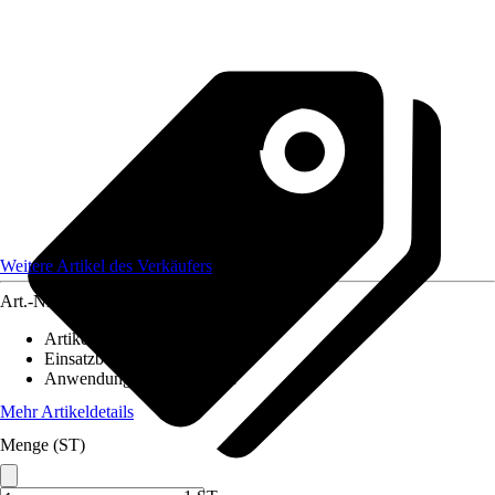
Weitere Artikel des Verkäufers
Art.-Nr.
12689224
Artikeltyp
:
Boden
Einsatzbereich
:
Außen
Anwendungsbereich
:
Teich
Mehr Artikeldetails
Menge (ST)