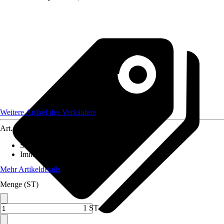
Weitere Artikel des Verkäufers
Art.-Nr.
12403676
Standort
:
Sonne
Immergrün
:
Ja
Mehr Artikeldetails
Menge (ST)
1 ST