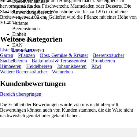
Mehltau, was sie ideal für den Hausgarten macht. Sie eignet sich
Bodenverhältnisse
hervorragend für den Frischverzehr, Marmeladen oder Desserts. Die
Nährstoffreich
Stachelbeere erreicht eine Wuchshöhe von bis zu 120 cm und eine
Anwendungsbereich
Breite von etwa 100 cm. Geliefert wird die Pflanze mit einer Höhe von
Gruppenpflanzung
30-40 cm.
Variante
Beerenstrauch
Einheit
Weitere Kategorien
Einzelartikel
EAN
Liste überspringen
4063654820970
Garten
Pflanzen
Obst, Gemüse & Kräuter
Beerensträucher
Stachelbeeren
Balkonobst & Terrassenobst
Brombeeren
Himbeeren
Heidelbeeren
Johannisbeeren
Kiwi
Weitere Beerensträucher
Weinreben
Kundenbewertungen
Bereich überspringen
Die Echtheit der Bewertungen wurde von uns nicht überprüft.
Bewertungen können auch von Kunden stammen, die die Ware nicht
nachweislich genutzt oder gekauft haben.