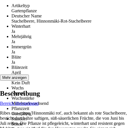
Artikeltyp
Gartenpflanze
Deutscher Name
Stachelbeere, Hinnonmäki-Rot-Stachelbeere
Winterhart
Ja
Mehrjährig
Ja
Immergrün
Ja
Blüte
Ja
Blütezeit
April
Duft
Mehr anzeigen
Kein Duft
Wuchs
Beschreibung
Strauch
Wuchsstärke
Bereich überspringen
Mittelstarkwachsend
Pflanzzeit
Ribes uva-crispa 'Hinnonmäki rot', auch bekannt als rote Stachelbeere,
Ganzjährig
besticht durch ihre saftigen, süß-säuerlichen Früchte, die von Juni bis
Standort
Juli reifen. Die Pflanze ist pflegeleicht, winterhart und resistent gegen
Sonne