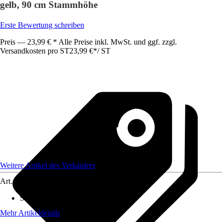
gelb, 90 cm Stammhöhe
Erste Bewertung schreiben
Preis — 23,99 € * Alle Preise inkl. MwSt. und ggf. zzgl.
Versandkosten pro ST
23,99 €
*
/
ST
Weitere Artikel des Verkäufers
Art.-Nr.
12403189
Standort
:
Halbschatten
Mehr Artikeldetails