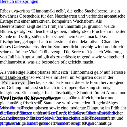
Bereich überspringen
Ribes uva-crispa ‘Hinnonmäki gelb’, die gelbe Stachelbeere, ist ein
bewährtes Obstgehölz für den Naschgarten und verbindet aromatische
Erträge mit einer attraktiven, kompakten Wuchsform. Als
Beerenstrauch zeigt sie im Frühjahr unauffällige, grünlich-weiße
Blüten, gefolgt von leuchtend gelben, mittelgroßen Früchten mit zarter
Schale und saftig-süßem, fein säuerlichem Geschmack. Das
frischgrüne, gelappte Laub unterstreicht den dekorativen Charakter
dieses Gartenstrauchs, der im Sommer dicht buschig wirkt und durch
seine natürliche Vitalität überzeugt. Die Sorte reift je nach Witterung
von Juli bis August und gilt als zuverlässig tragend sowie weitgehend
mehltaurobust, was sie besonders pflegeleicht macht.
Als vielseitige Kübelpflanze fühlt sich ‘Hinnonmäki gelb’ auf Terrasse
und Balkon ebenso wohl wie im Beet, im Vorgarten oder in der
gemischten Obsthecke; als Solitär kommt die edle Form hervorragend
Mehr anzeigen
zur Geltung und lässt sich auch in Gruppenpflanzung stimmig
integrieren. Ein sonniger bis halbschattiger Standort fördert Aroma und
Weitere Kategorien
Fruchtgröße, der Boden sollte humos, nährstoffreich, locker und
gleichmäßig frisch sein, Staunässe wird vermieden. Regelmäßiges
Wässern in Trockenphasen sowie eine moderate Düngung im Frühjahr
Liste überspringen
mit Beerendünger unterstützen Ertrag und Gesundheit. Ein jährlicher
Garten
Pflanzen
Obst, Gemüse & Kräuter
Beerensträucher
Auslichtungsschnitt im Spätwinter, bei dem ältere Triebe entfernt und
Stachelbeeren
Balkonobst & Terrassenobst
Brombeeren
junge, kräftige Ruten gefördert werden, sorgt für gleichmäßige
Himbeeren
Heidelbeeren
Johannisbeeren
Kiwi