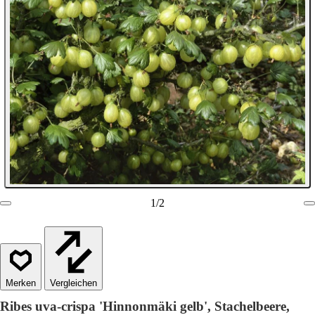
1
/
2
Vergleichen
Ribes uva-crispa 'Hinnonmäki gelb', Stachelbeere,