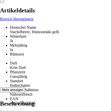
Artikeldetails
Bereich überspringen
Deutscher Name
Stachelbeere, Hinnonmäki gelb
Winterhart
Ja
Mehrjährig
Ja
Blütezeit
-
Duft
Kein Duft
Pflanzzeit
Ganzjährig
Standort
Halbschatten
Bodenverhältnisse
Mehr anzeigen
Nährstoffreich
EAN
Beschreibung
4063654227595