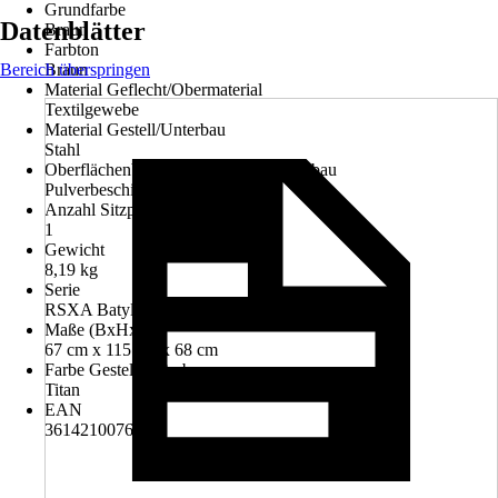
Grundfarbe
Datenblätter
Braun
Farbton
Bereich überspringen
Braun
Material Geflecht/Obermaterial
Textilgewebe
Material Gestell/Unterbau
Stahl
Oberflächenbehandlung Gestell/Unterbau
Pulverbeschichtet
Anzahl Sitzplätze
1
Gewicht
8,19 kg
Serie
RSXA Batyline
Maße (BxHxT)
67 cm x 115 cm x 68 cm
Farbe Gestell/Unterbau
Titan
EAN
3614210076792