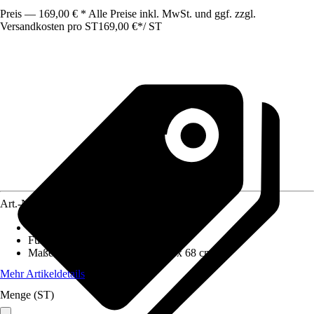
Preis — 169,00 € * Alle Preise inkl. MwSt. und ggf. zzgl.
Versandkosten pro ST
169,00 €
*
/
ST
Art.-Nr.
12577154
Grundfarbe
:
Braun
Funktionen
:
Klappbar
Maße (BxHxT)
:
67 cm x 115 cm x 68 cm
Mehr Artikeldetails
Menge (ST)