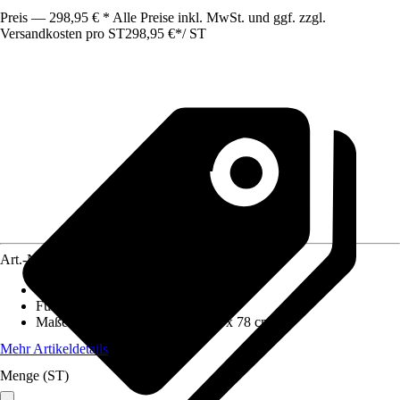
Preis — 298,95 € * Alle Preise inkl. MwSt. und ggf. zzgl.
Versandkosten pro ST
298,95 €
*
/
ST
Art.-Nr.
12575269
Grundfarbe
:
Bordeaux
Funktionen
:
Klappbar
Maße (BxHxT)
:
72 cm x 127 cm x 78 cm
Mehr Artikeldetails
Menge (ST)