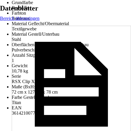
Grundfarbe
Datenblätter
Bordeaux
Farbton
Bereich überspringen
Bordeaux
Material Geflecht/Obermaterial
Textilgewebe
Material Gestell/Unterbau
Stahl
Oberflächenbehandlung Gestell/Unterbau
Pulverbeschichtet
Anzahl Sitzplätze
1
Gewicht
10,78 kg
Serie
RSX Clip XL Air Comfort
Maße (BxHxT)
72 cm x 127 cm x 78 cm
Farbe Gestell/Unterbau
Titan
EAN
3614210077058