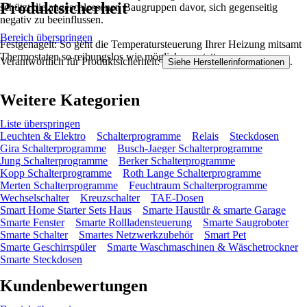
Produktsicherheit
schützt die angeschlossenen Baugruppen davor, sich gegenseitig
negativ zu beeinflussen.
Bereich überspringen
Festgenagelt: So geht die Temperatursteuerung Ihrer Heizung mitsamt
Thermostaten so reibungslos wie möglich vonstatten.
Verantwortlich für Produktsicherheit:
.
Siehe Herstellerinformationen
Weitere Kategorien
Liste überspringen
Leuchten & Elektro
Schalterprogramme
Relais
Steckdosen
Gira Schalterprogramme
Busch-Jaeger Schalterprogramme
Jung Schalterprogramme
Berker Schalterprogramme
Kopp Schalterprogramme
Roth Lange Schalterprogramme
Merten Schalterprogramme
Feuchtraum Schalterprogramme
Wechselschalter
Kreuzschalter
TAE-Dosen
Smart Home Starter Sets Haus
Smarte Haustür & smarte Garage
Smarte Fenster
Smarte Rollladensteuerung
Smarte Saugroboter
Smarte Schalter
Smartes Netzwerkzubehör
Smart Pet
Smarte Geschirrspüler
Smarte Waschmaschinen & Wäschetrockner
Smarte Steckdosen
Kundenbewertungen