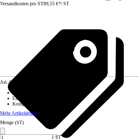
Versandkosten pro ST
89,55 €
*
/
ST
Art.-Nr.
5654736
Artikeltyp
:
Regler
Einsatzbereich
:
Innen
Kompatibilität
:
-
Mehr Artikeldetails
Menge (ST)
1 ST