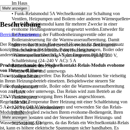
Im Haus
Hinweis
Mehr anzeigen
• Funk-Relaismodul 5A Wechselkontakt zur Schaltung von
Ventilen, Heizpumpen und Boilern oder anderen Wärmequellen•
Beschreibung
Das Funk-Relaismodul kann für mehrere Zwecke in einer
evohome Heizungssteuerung eingesetzt werden.Entweder für
Bereich überspringen
die Ansteuerung der Fußbodenheizungsventile oder zur
Boileransteuerung für die Warmwasseraufbereitung. Damit
Der Regler evohome von Honeywell Home ist für den Inneneinsatz
bildet es das Bindeglied zwischen evohome-Bediengerät/-
konzipiert. Schalten Sie Ventile, Pumpen, Heizpumpen, Boiler oder
Thermostat und Stelleinheit der Heizung bzw.
andere Wärmequellen über WLAN der Frequenz 868 MHz.
Warmwasseraufbereitung.• Spannungsversorgung: 230 V,
Schaltleistung (24–240 V AC): 5 A
Produktmerkmale des Wechselkontakt-Relais-Moduls evohome
Bedienbarkeit über App
von Honeywell Home
Von zu Hause und unterwegs
Darum sollten Sie zugreifen: Das Relais-Modul können Sie vielseitig
Kompatibilität
in Ihrem Heizungsbetrieb einsetzen. Beispielsweise steuern Sie
-
Fußbodenheizungsventile, Boiler oder die Warmwasseraufbereitung
Funkprotokoll
von zu Hause oder unterwegs. Das Relais wird zum Betrieb an die
WLAN
230-V-Netzstromversorgung Ihres Hauses angeschlossen.
Funkfrequenz
Regeln Sie die Temperatur Ihrer Heizung mit einer Schaltleistung von
868 MHz
5 A bei 24 bis 240 V Wechselstrom und verwenden Sie das Relais-
AKN (Artikelkurznummer)
Modul als Bindeglied zwischen Ihrem evohome-Bediengerät, Ihren
PRRN
evohome-Thermostaten und der Steuereinheit Ihrer Heizungs- und
Mehr anzeigen
EAN
Wasserversorgung. Übrigens, da das Relais ein Wechselkontakt-Relais
5025121385114
ist, kann es höhere elektrische Spannungen sicher handhaben. Es