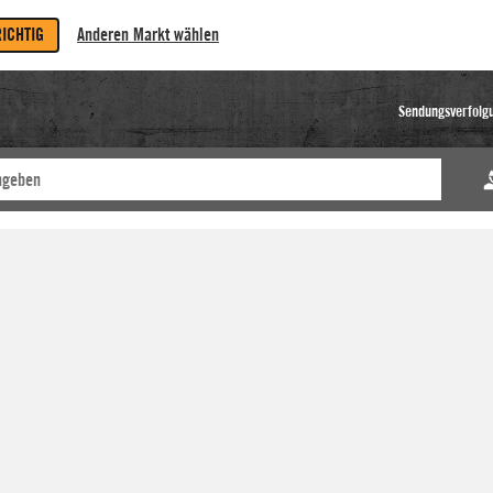
RICHTIG
Anderen Markt wählen
Sendungsverfolg