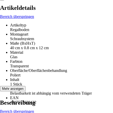
Artikeldetails
Bereich überspringen
Artikeltyp
Regalboden
Montageart
Schraubsystem
Maße (BxHxT)
40 cm x 0.8 cm x 12 cm
Material
Glas
Farbton
Transparent
Oberfläche/Oberflächenbehandlung
Poliert
Inhalt
1 Stück
Hinweis
Mehr anzeigen
Belastbarkeit ist abhängig vom verwendeten Träger
EAN
Beschreibung
4007557030432
Bereich überspringen