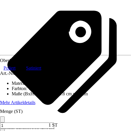
Oberfläche/Oberflächenbehandlung
Poliert
Satiniert
Art.-Nr.
8799109
Material
:
Glas
Farbton
:
Transparent
Maße (BxHxT)
:
40 cm x 0.8 cm x 12 cm
Mehr Artikeldetails
Menge (ST)
1 ST
Verkauf durch:
HORNBACH