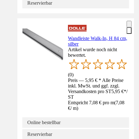
Reservierbar
Wandleiste Walk-In, H 84 cm,
silber
Artikel wurde noch nicht
bewertet.
(
0
)
Preis — 5,95 € * Alle Preise
inkl. MwSt. und ggf. zzgl.
Versandkosten pro ST
5,95 €
*
/
ST
Entspricht 7,08 € pro m
(
7,08
€
/
m
)
Online bestellbar
Reservierbar