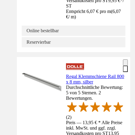
Versandkosten pro ST
9,95 €
*
/
ST
Entspricht 6,07 € pro m
(
6,07
€
/
m
)
Online bestellbar
Reservierbar
Regal Klemmschiene Rail 800
x 8 mm, silber
Durchschnittliche Bewertung:
5 von 5 Sternen. 2
Bewertungen.
(
2
)
Preis — 13,95 € * Alle Preise
inkl. MwSt. und ggf. zzgl.
Versandkosten pro ST
13,95