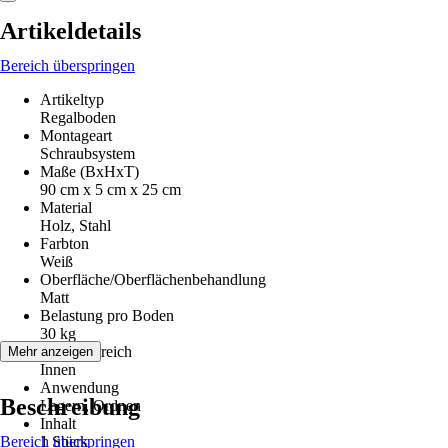
Artikeldetails
Bereich überspringen
Artikeltyp
Regalboden
Montageart
Schraubsystem
Maße (BxHxT)
90 cm x 5 cm x 25 cm
Material
Holz, Stahl
Farbton
Weiß
Oberfläche/Oberflächenbehandlung
Matt
Belastung pro Boden
30 kg
Einsatzbereich
Mehr anzeigen
Innen
Anwendung
Beschreibung
Lagern, Ordnen
Inhalt
Bereich überspringen
1 Stück