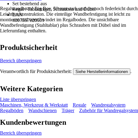
Set bestehend aus
Regalwandboard Big Boy, 50 mm stark und dennoch federleicht durch
Regal / Tablarträger, Schrauben und Dübel
Leichtbaukonstruktion. Die einteilige Wandbefestigung ist leicht zu
EAN
montieren und verschwindet im Regalboden. Die unsichtbare
4007557020501
Wandbefestigung (Stahltablar) plus Schrauben mit Dübel sind im
Lieferumfang enthalten.
Produktsicherheit
Bereich überspringen
Verantwortlich für Produktsicherheit:
.
Siehe Herstellerinformationen
Weitere Kategorien
Liste überspringen
Maschinen, Werkzeug & Werkstatt
Regale
Wandregalsystem
Regalböden
Wandschienen
Träger
Zubehör für Wandregalsystem
Kundenbewertungen
Bereich überspringen