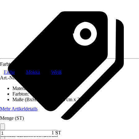
Farbton
Eiche
Mokka
Weiß
Art.-Nr.
7730622
Material
:
Holz, Stahl
Farbton
:
Weiß
Maße (BxHxT)
:
90 cm x 5 cm x 25 cm
Mehr Artikeldetails
Menge (ST)
1 ST
Verkauf durch:
HORNBACH