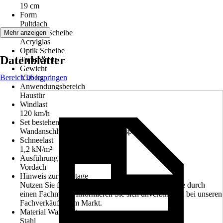
19 cm
Form
Pultdach
Material Scheibe
Mehr anzeigen
Acrylglas
Optik Scheibe
Datenblätter
Transparent
Gewicht
Bereich überspringen
15,6 kg
Anwendungsbereich
Haustür
Windlast
120 km/h
Set bestehend aus
Wandanschlussprofil, Bedachungsplatte
Schneelast
1,2 kN/m²
Ausführung
Vordach
Hinweis zur Montage
Nutzen Sie für die Montage unseren Montageservice durch
einen Fachmann. Informieren Sie sich unverbindlich bei unseren
Fachverkäufern im Markt.
Material Wandhalter
Stahl