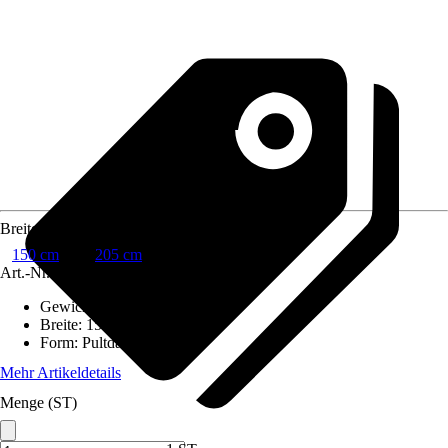
Breite
150 cm
205 cm
Art.-Nr.
10424099
Gewicht
:
15,6 kg
Breite
:
150 cm
Form
:
Pultdach
Mehr Artikeldetails
Menge (ST)