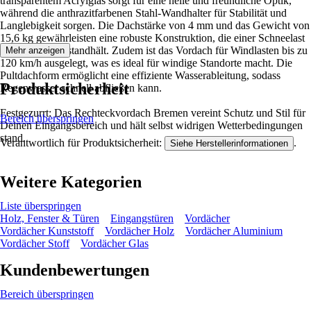
transparentem Acrylglas sorgt für eine helle und freundliche Optik,
während die anthrazitfarbenen Stahl-Wandhalter für Stabilität und
Langlebigkeit sorgen. Die Dachstärke von 4 mm und das Gewicht von
15,6 kg gewährleisten eine robuste Konstruktion, die einer Schneelast
von 1,2 kN/m² standhält. Zudem ist das Vordach für Windlasten bis zu
Mehr anzeigen
120 km/h ausgelegt, was es ideal für windige Standorte macht. Die
Pultdachform ermöglicht eine effiziente Wasserableitung, sodass
Produktsicherheit
Regenwasser schnell abfließen kann.
Festgezurrt: Das Rechteckvordach Bremen vereint Schutz und Stil für
Bereich überspringen
Deinen Eingangsbereich und hält selbst widrigen Wetterbedingungen
stand.
Verantwortlich für Produktsicherheit:
.
Siehe Herstellerinformationen
Weitere Kategorien
Liste überspringen
Holz, Fenster & Türen
Eingangstüren
Vordächer
Vordächer Kunststoff
Vordächer Holz
Vordächer Aluminium
Vordächer Stoff
Vordächer Glas
Kundenbewertungen
Bereich überspringen