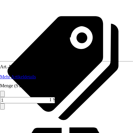
Art.-Nr.
5813970
Mehr Artikeldetails
Menge (ST)
1 ST