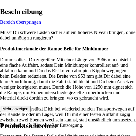
Beschreibung
Bereich überspringen
Musst Du schwere Lasten sicher auf ein höheres Niveau bringen, ohne
dabei unnötig zu rangieren?
Produktmerkmale der Rampe Belle für Minidumper
Darum solltest Du zugreifen: Mit einer Länge von 3966 mm entsteht
eine flache Auffahrt, sodass Dein Minidumper kontrolliert auf- und
abfahren kann und Du das Risiko von abrupten Kippbewegungen
beim Beladen reduzierst. Die Breite von 953 mm gibt Dir dabei eine
klare Spurführung, damit die Fahrt stabil bleibt und Du beim Ansetzen
weniger korrigieren musst. Durch die Höhe von 1250 mm eignet sich
die Rampe, um Höhenunterschiede gezielt zu überbrücken und
Material direkt dorthin zu bringen, wo es gebraucht wird.
Die Rampe unterstützt Dich bei wiederkehrenden Transportwegen auf
Mehr anzeigen
der Baustelle oder im Lager, weil Du mit einer festen Auffahrt zügig
zwischen zwei Ebenen wechseln kannst, statt umständlich umzusetzen.
Produktsicherheit
Bitte beachte die Hinweise zur Entsorgung.