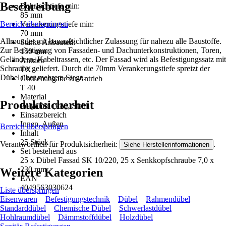
Beschreibung
Bohrlochtiefe min:
85 mm
Bereich überspringen
Verankerungstiefe min:
70 mm
Allrounder mit bauaufsichtlicher Zulassung für nahezu alle Baustoffe.
Stärke Anbauteil:
Zur Befestigung von Fassaden- und Dachunterkonstruktionen, Toren,
150 mm
Geländern, Kabeltrassen, etc. Der Fassad wird als Befestigungssatz mit
Antrieb
Schraube geliefert. Durch die 70mm Verankerungstiefe spreizt der
TX
Dübel über mehrere Stege.
Größenangabe zu Antrieb
T 40
Material
Produktsicherheit
Polyamid (PA), Stahl
Einsatzbereich
Innen, Außen
Bereich überspringen
Inhalt
25 Stück
Verantwortlich für Produktsicherheit:
.
Siehe Herstellerinformationen
Set bestehend aus
25 x Dübel Fassad SK 10/220, 25 x Senkkopfschraube 7,0 x
230 mm
Weitere Kategorien
EAN
4049563030624
Liste überspringen
Eisenwaren
Befestigungstechnik
Dübel
Rahmendübel
Standarddübel
Chemische Dübel
Schwerlastdübel
Hohlraumdübel
Dämmstoffdübel
Holzdübel