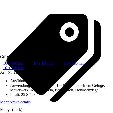
Größe
10 x 160 mm
10 x 180 mm
10 x 200 mm
10 x 220 mm
Art.-Nr.
10308956
Ausführung
:
Rahmendübel
Anwendungsbereich
:
Beton, Lochstein m. dichtem Gefüge,
Mauerwerk, Kalksandstein, Porenbeton, Hohllochziegel
Inhalt
:
25 Stück
Mehr Artikeldetails
Menge (Pack)