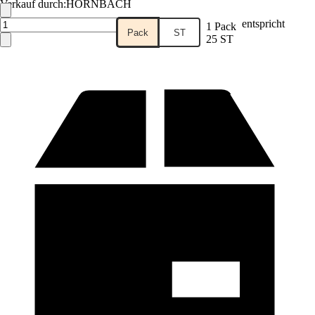
Verkauf durch:
HORNBACH
entspricht
1 Pack
Pack
ST
25 ST