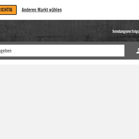
RICHTIG
Anderen Markt wählen
Sendungsverfolg